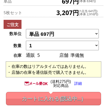
697円
単品
(本体 634円)
3,207円
(1点当 641円)
5枚セット
(本体 2,916円)
ご注文
数単位
数量
通販
5
店舗
準備無
在庫
在庫の数はリアルタイムではありません。
店舗の在庫を通信販売で購入できません。
(送料275円)
詳細
対応商品
カートに入れる
(読込中...)