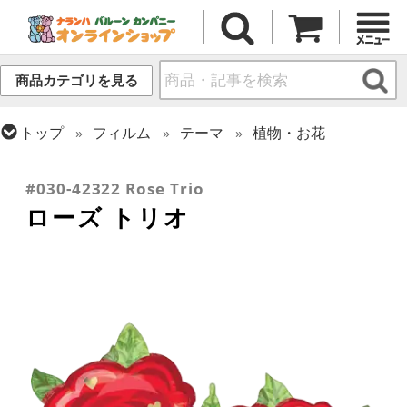
商品カテゴリを見る
トップ
フィルム
テーマ
植物・お花
トップ
フィルム
シーズン(フィルム)
トップ
フィルム
メッセージ
ラブ
バレンタイン
#030-42322 Rose Trio
ローズ トリオ