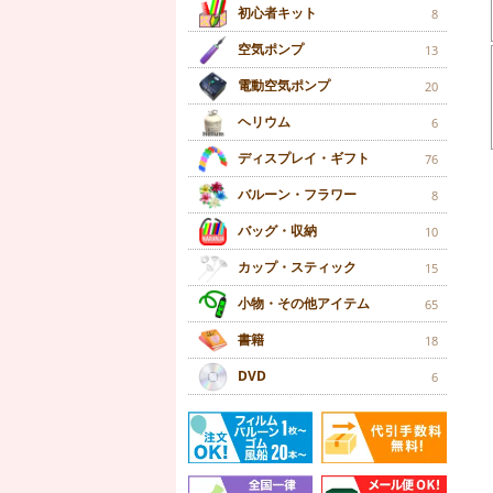
初心者キット
8
空気ポンプ
13
電動空気ポンプ
20
ヘリウム
6
ディスプレイ・ギフト
76
バルーン・フラワー
8
バッグ・収納
10
カップ・スティック
15
小物・その他アイテム
65
書籍
18
DVD
6