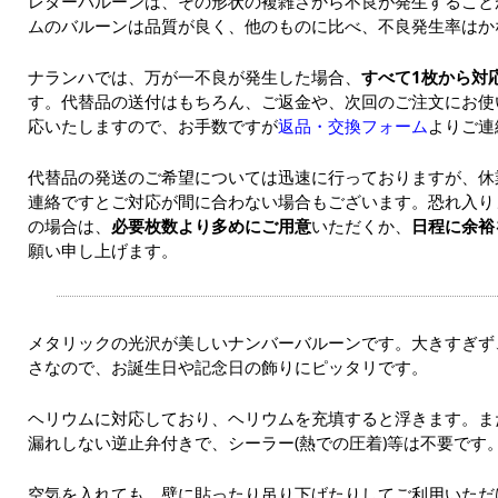
レターバルーンは、その形状の複雑さから不良が発生すること
ムのバルーンは品質が良く、他のものに比べ、不良発生率はか
ナランハでは、万が一不良が発生した場合、
すべて1枚から対
す。代替品の送付はもちろん、ご返金や、次回のご注文にお使
応いたしますので、お手数ですが
返品・交換フォーム
よりご連
代替品の発送のご希望については迅速に行っておりますが、休
連絡ですとご対応が間に合わない場合もございます。恐れ入り
の場合は、
必要枚数より多めにご用意
いただくか、
日程に余裕
願い申し上げます。
メタリックの光沢が美しいナンバーバルーンです。大きすぎず
さなので、お誕生日や記念日の飾りにピッタリです。
ヘリウムに対応しており、ヘリウムを充填すると浮きます。また
漏れしない逆止弁付きで、シーラー(熱での圧着)等は不要です
空気を入れても、壁に貼ったり吊り下げたりしてご利用いただ