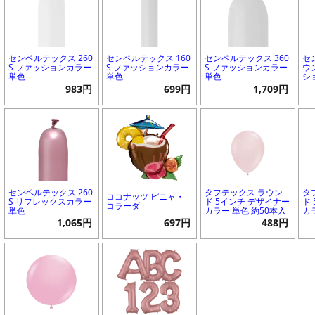
センペルテックス 260
センペルテックス 160
センペルテックス 360
セ
S ファッションカラー
S ファッションカラー
S ファッションカラー
ウ
単色
単色
単色
シ
983円
699円
1,709円
センペルテックス 260
タフテックス ラウン
タ
ココナッツ ピニャ・
S リフレックスカラー
ド 5インチ デザイナー
ド
コラーダ
単色
カラー 単色 約50本入
カ
1,065円
697円
488円