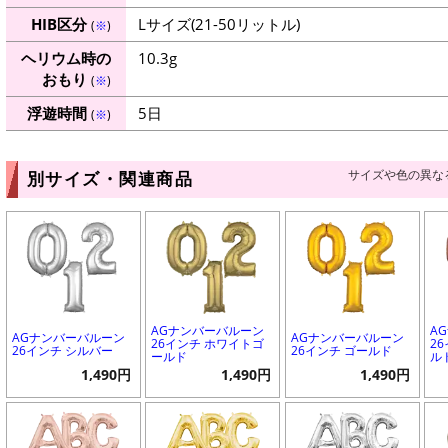
HIB区分
Lサイズ(21-50リットル)
(
※
)
ヘリウム時の
10.3g
おもり
(
※
)
浮遊時間
5日
(
※
)
サイズや色の異な
別サイズ・関連商品
AGナンバーバルーン
A
AGナンバーバルーン
AGナンバーバルーン
26インチ ホワイトゴ
2
26インチ シルバー
26インチ ゴールド
ールド
ル
1,490円
1,490円
1,490円