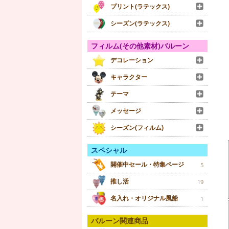
プリント(ラテックス)
シーズン(ラテックス)
フィルム(その他素材)バルーン
デコレーション
キャラクター
テーマ
メッセージ
シーズン(フィルム)
スペシャル
開催中セール・特集ページ
5
推し活
19
名入れ・オリジナル風船
1
バルーン関連商品