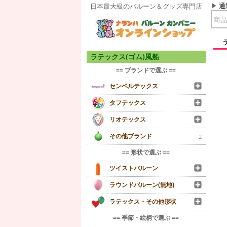
通
日本最大級のバルーン＆グッズ専門店
ラテックス(ゴム)風船
== ブランドで選ぶ ==
センペルテックス
タフテックス
リオテックス
その他ブランド
2
== 形状で選ぶ ==
ツイストバルーン
ラウンドバルーン(無地)
ラテックス・その他形状
== 季節・絵柄で選ぶ ==