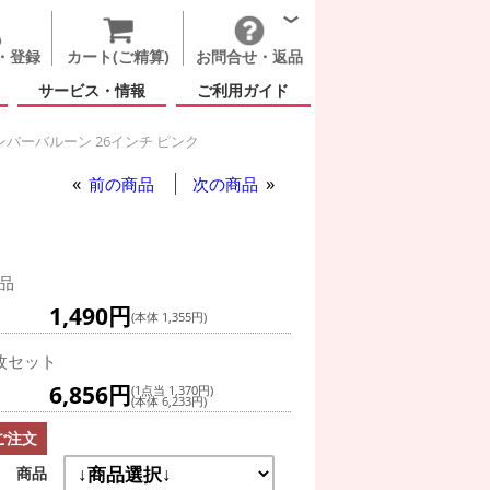
・登録
カート(ご精算)
お問合せ・返品
サービス・情報
ご利用ガイド
ンバーバルーン 26インチ ピンク
前の商品
次の商品
品
1,490円
(本体 1,355円)
枚セット
6,856円
(1点当 1,370円)
(本体 6,233円)
ご注文
商品