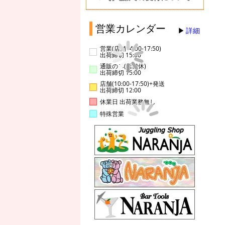
営業カレンダー
詳細
営業(店舗14:00-17:50)
出荷締切 15:00
通販のみ(店舗休)
出荷締切 15:00
店舗(10:00-17:50)+発送
出荷締切 12:00
休業日 出荷業務無し
特殊営業