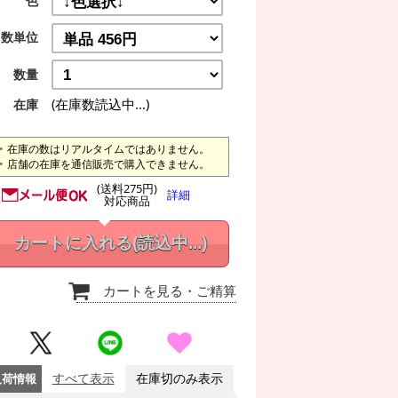
色
数単位
数量
(在庫数読込中...)
在庫
在庫の数はリアルタイムではありません。
店舗の在庫を通信販売で購入できません。
(送料275円)
詳細
対応商品
カートに入れる
(読込中...)
カートを見る
・ご精算
入荷情報
すべて表示
在庫切のみ表示