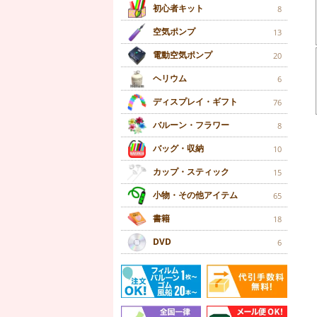
初心者キット
8
空気ポンプ
13
電動空気ポンプ
20
ヘリウム
6
ディスプレイ・ギフト
76
バルーン・フラワー
8
バッグ・収納
10
カップ・スティック
15
小物・その他アイテム
65
書籍
18
DVD
6