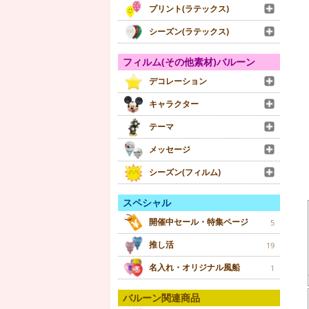
プリント(ラテックス)
シーズン(ラテックス)
フィルム(その他素材)バルーン
デコレーション
キャラクター
テーマ
メッセージ
シーズン(フィルム)
スペシャル
開催中セール・特集ページ
5
推し活
19
名入れ・オリジナル風船
1
バルーン関連商品