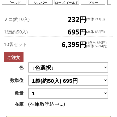
ゴールド
シルバー
ローズゴールド
ブルー
グ
232円
ミニ(約10入)
(本体 211円)
695円
1袋(約50入)
(本体 632円)
6,395円
(1点当 639円)
10袋セット
(本体 5,814円)
ご注文
色
数単位
数量
(在庫数読込中...)
在庫