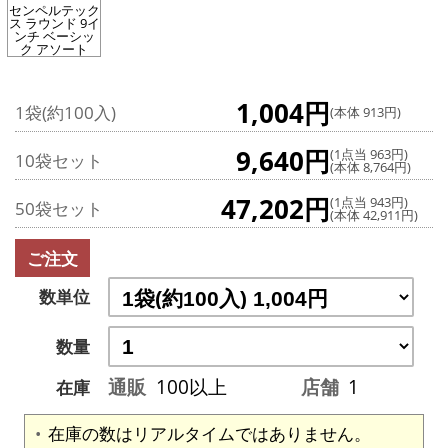
センペルテック
ス ラウンド 9イ
ンチ ベーシッ
ク アソート
1,004円
1袋(約100入)
(本体 913円)
9,640円
(1点当 963円)
10袋セット
(本体 8,764円)
47,202円
(1点当 943円)
50袋セット
(本体 42,911円)
ご注文
数単位
数量
通販
100以上
店舗
1
在庫
在庫の数はリアルタイムではありません。