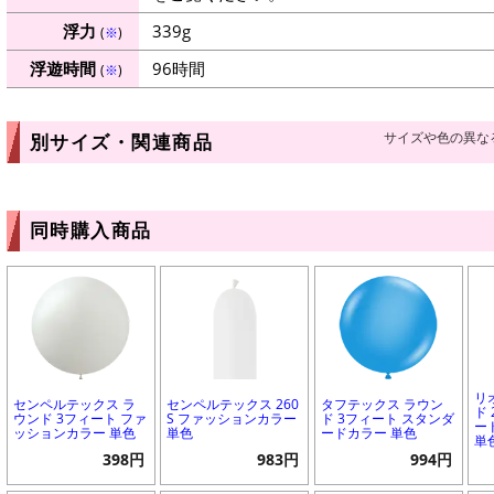
浮力
339g
(
※
)
浮遊時間
96時間
(
※
)
サイズや色の異な
別サイズ・関連商品
同時購入商品
リ
センペルテックス ラ
センペルテックス 260
タフテックス ラウン
ド
ウンド 3フィート ファ
S ファッションカラー
ド 3フィート スタンダ
ー
ッションカラー 単色
単色
ードカラー 単色
単
398円
983円
994円