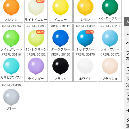
ハンターグリー
オレンジ
ライトイエロー
イエロー
レモン
ン
#R3FL-30094
#R3FL-30095
#R3FL-30111
#R3FL-30112
#R3FL-30113
ライムグリーン
ミントグリーン
ダークブルー
ミッドブルー
ライトブルー
#R3FL-30116
#R3FL-30132
#R3FL-30150
#R3FL-30170
#R3FL-30172
カリビアンブル
ラベンダー
ブラック
ホワイト
ブラッシュ
ー
#R3FL-30190
グレー