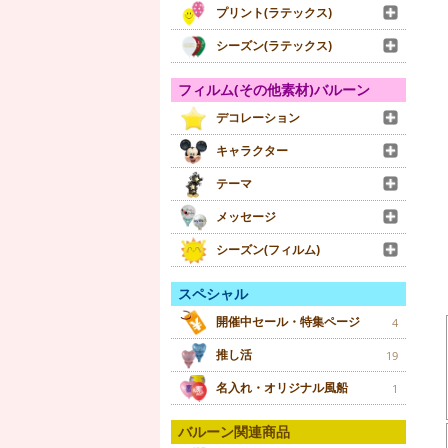
プリント(ラテックス)
シーズン(ラテックス)
フィルム(その他素材)バルーン
デコレーション
キャラクター
テーマ
メッセージ
シーズン(フィルム)
スペシャル
開催中セール・特集ページ
4
推し活
19
名入れ・オリジナル風船
1
バルーン関連商品