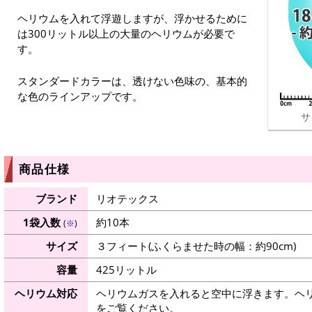
ヘリウムを入れて浮遊しますが、浮かせるために
は300リットル以上の大量のヘリウムが必要で
す。
スタンダードカラーは、透けない色味の、基本的
な色のラインアップです。
サ
商品仕様
ブランド
リオテックス
1袋入数
約10本
(
※
)
サイズ
３フィート(ふくらませた時の幅：約90cm)
容量
425リットル
ヘリウム対応
ヘリウムガスを入れると空中に浮きます。ヘ
をご覧ください。