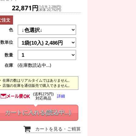
22,871円
(1点当 2,286円)
(本体 20,792円)
ご注文
色
数単位
数量
(在庫数読込中...)
在庫
在庫の数はリアルタイムではありません。
店舗の在庫を通信販売で購入できません。
(送料275円)
詳細
対応商品
カートに入れる
(読込中...)
カートを見る
・ご精算