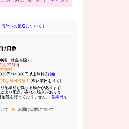
(
海外への配送について
)
届け日数
(※沖縄・離島を除く)
品 275円
)
送料無料
20円/14,300円以上無料(
詳細
)
注文は当日出荷！
(※休業日を除く)
より配送料が異なる場合があります。
他により配送が遅れる場合がありま
は配送を行っておりません。
営業日
を
い。
ついて
お届け日数について