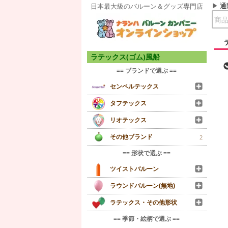
通
日本最大級のバルーン＆グッズ専門店
ラテックス(ゴム)風船
== ブランドで選ぶ ==
センペルテックス
タフテックス
リオテックス
その他ブランド
2
== 形状で選ぶ ==
ツイストバルーン
ラウンドバルーン(無地)
ラテックス・その他形状
== 季節・絵柄で選ぶ ==