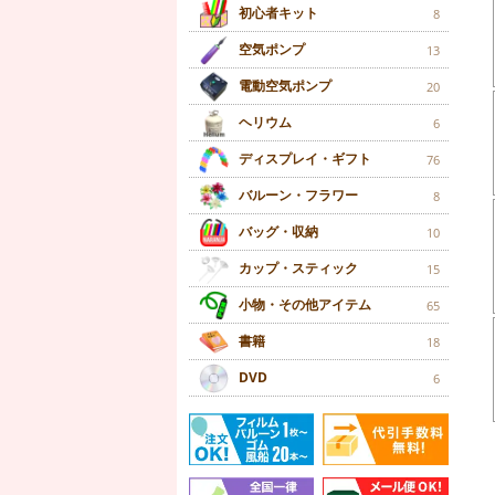
初心者キット
8
空気ポンプ
13
電動空気ポンプ
20
ヘリウム
6
ディスプレイ・ギフト
76
バルーン・フラワー
8
バッグ・収納
10
カップ・スティック
15
小物・その他アイテム
65
書籍
18
DVD
6