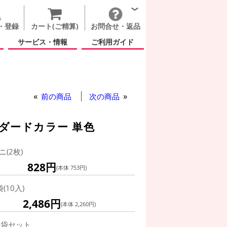
・登録
カート(ご精算)
お問合せ・返品
サービス・情報
ご利用ガイド
ラウンド 3フィート スタンダードカラー 単色
前の商品
次の商品
ンダードカラー 単色
ニ(2枚)
828円
(本体 753円)
袋(10入)
2,486円
(本体 2,260円)
0袋セット