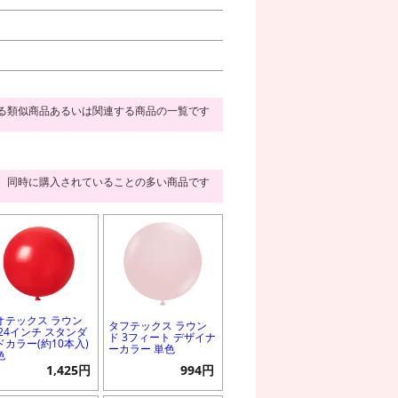
る類似商品あるいは関連する商品の一覧です
同時に購入されていることの多い商品です
オテックス ラウン
タフテックス ラウン
 24インチ スタンダ
ド 3フィート デザイナ
ドカラー(約10本入)
ーカラー 単色
色
1,425円
994円