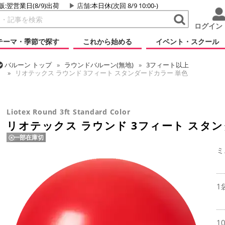
販:翌営業日(8/9)出荷
店舗
:本日休(次回 8/9 10:00-)
ログイン
テーマ・季節で探す
これから始める
イベント・スクール
バルーン
トップ
ラウンドバルーン(無地)
3フィート以上
リオテックス ラウンド 3フィート スタンダードカラー 単色
バルーン
トップ
リオテックス
ラウンドバルーン
リオテックス 
Liotex Round 3ft Standard Color
リオテックス ラウンド 3フィート スタ
一部在庫切
ミ
1
1