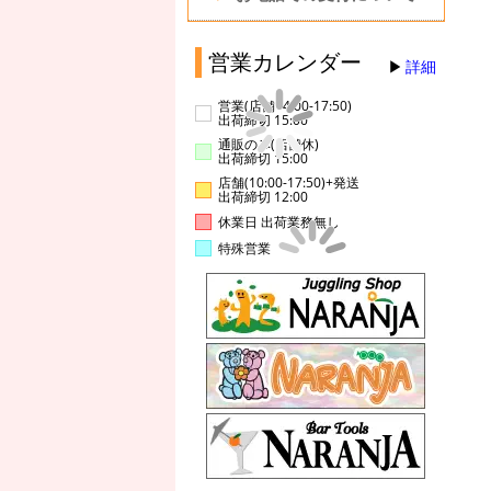
営業カレンダー
詳細
営業(店舗14:00-17:50)
出荷締切 15:00
通販のみ(店舗休)
出荷締切 15:00
店舗(10:00-17:50)+発送
出荷締切 12:00
休業日 出荷業務無し
特殊営業