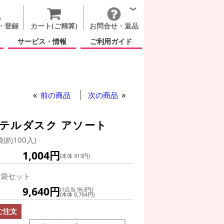
・登録
カート(ご精算)
お問合せ・返品
サービス・情報
ご利用ガイド
前の商品
次の商品
ステルダスク アソート
袋(約100入)
1,004円
(本体 913円)
0袋セット
9,640円
(1点当 963円)
(本体 8,764円)
ご注文