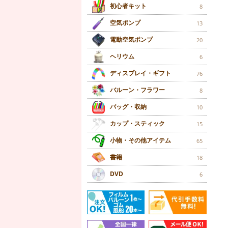
初心者キット
8
空気ポンプ
13
電動空気ポンプ
20
ヘリウム
6
ディスプレイ・ギフト
76
バルーン・フラワー
8
バッグ・収納
10
カップ・スティック
15
小物・その他アイテム
65
書籍
18
DVD
6