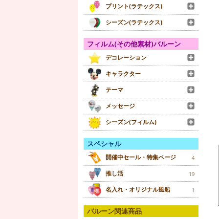
プリント(ラテックス)
シーズン(ラテックス)
フィルム(その他素材)バルーン
デコレーション
キャラクター
テーマ
メッセージ
シーズン(フィルム)
スペシャル
開催中セール・特集ページ
4
推し活
19
名入れ・オリジナル風船
1
バルーン関連商品