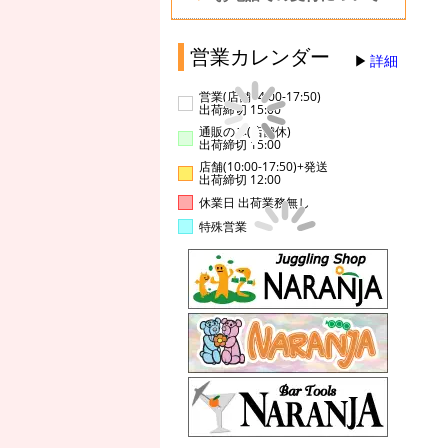
営業カレンダー
詳細
営業(店舗14:00-17:50)
出荷締切 15:00
通販のみ(店舗休)
出荷締切 15:00
店舗(10:00-17:50)+発送
出荷締切 12:00
休業日 出荷業務無し
特殊営業