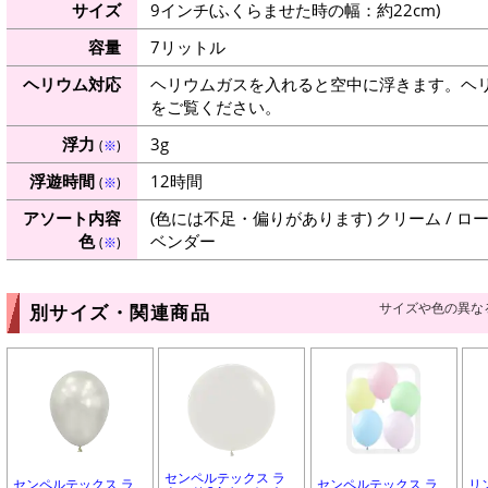
サイズ
9インチ(ふくらませた時の幅：約22cm)
容量
7リットル
ヘリウム対応
ヘリウムガスを入れると空中に浮きます。ヘ
をご覧ください。
浮力
3g
(
※
)
浮遊時間
12時間
(
※
)
アソート内容
(色には不足・偏りがあります) クリーム / ローズ
色
ベンダー
(
※
)
サイズや色の異な
別サイズ・関連商品
センペルテックス ラ
センペルテックス ラ
センペルテックス ラ
リ