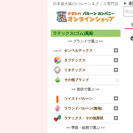
通
日本最大級のバルーン＆グッズ専門店
ラテックス(ゴム)風船
== ブランドで選ぶ ==
センペルテックス
タフテックス
リオテックス
その他ブランド
2
== 形状で選ぶ ==
ツイストバルーン
ラウンドバルーン(無地)
ラテックス・その他形状
== 季節・絵柄で選ぶ ==