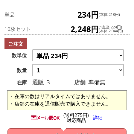
234円
単品
(本体 213円)
2,248円
(1点当 224円)
10枚セット
(本体 2,044円)
ご注文
数単位
数量
通販
3
店舗
準備無
在庫
在庫の数はリアルタイムではありません。
店舗の在庫を通信販売で購入できません。
(送料275円)
詳細
対応商品