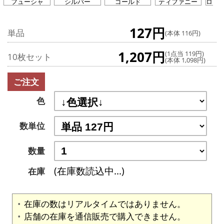
フューシャ
シルバー
ゴールド
ティファニー
ロー
127円
単品
(本体 116円)
1,207円
(1点当 119円)
10枚セット
(本体 1,098円)
ご注文
色
数単位
数量
(在庫数読込中...)
在庫
在庫の数はリアルタイムではありません。
店舗の在庫を通信販売で購入できません。