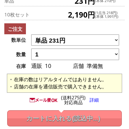
231円
単品
(本体 210円)
2,190円
(1点当 218円)
10枚セット
(本体 1,991円)
ご注文
数単位
数量
通販
10
店舗
準備無
在庫
在庫の数はリアルタイムではありません。
店舗の在庫を通信販売で購入できません。
(送料275円)
詳細
対応商品
カートに入れる
(読込中...)