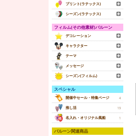
プリント(ラテックス)
シーズン(ラテックス)
フィルム(その他素材)バルーン
デコレーション
キャラクター
テーマ
メッセージ
シーズン(フィルム)
スペシャル
開催中セール・特集ページ
4
推し活
19
名入れ・オリジナル風船
1
バルーン関連商品