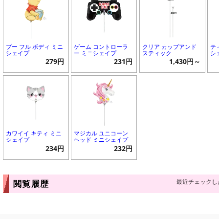
プー フル ボディ ミニ
ゲーム コントローラ
クリア カップアンド
テ
シェイプ
ー ミニシェイプ
スティック
シ
279円
231円
1,430円～
カワイイ キティ ミニ
マジカル ユニコーン
シェイプ
ヘッド ミニシェイプ
234円
232円
最近チェックし
閲覧履歴