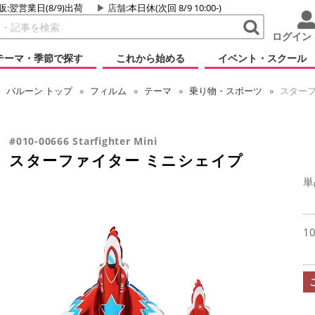
販:翌営業日(8/9)出荷
店舗
:本日休(次回 8/9 10:00-)
ログイン
テーマ・季節で探す
これから始める
イベント・スクール
バルーン
トップ
フィルム
テーマ
乗り物・スポーツ
スターフ
#010-00666 Starfighter Mini
スターファイター ミニシェイプ
単
1