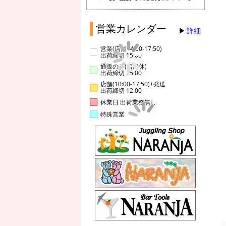
営業カレンダー
詳細
営業(店舗14:00-17:50)
出荷締切 15:00
通販のみ(店舗休)
出荷締切 15:00
店舗(10:00-17:50)+発送
出荷締切 12:00
休業日 出荷業務無し
特殊営業