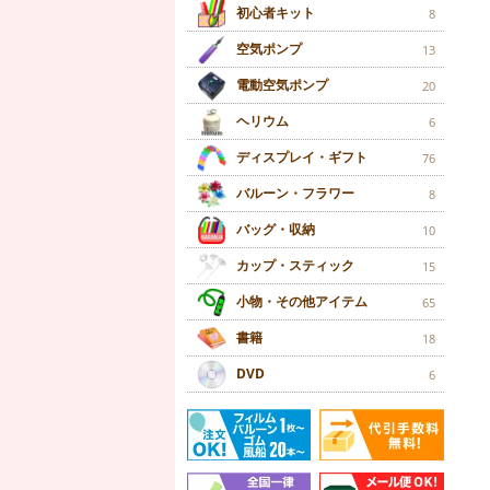
初心者キット
8
空気ポンプ
13
電動空気ポンプ
20
ヘリウム
6
ディスプレイ・ギフト
76
バルーン・フラワー
8
バッグ・収納
10
カップ・スティック
15
小物・その他アイテム
65
書籍
18
DVD
6