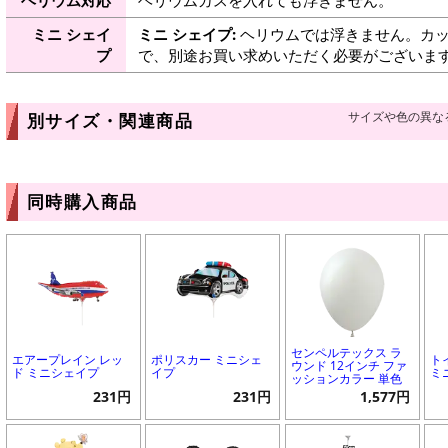
ミニ シェイ
ミニ シェイプ:
ヘリウムでは浮きません。カッ
プ
で、別途お買い求めいただく必要がございま
サイズや色の異な
別サイズ・関連商品
同時購入商品
センペルテックス ラ
エアープレイン レッ
ポリスカー ミニシェ
ト
ウンド 12インチ ファ
ド ミニシェイプ
イプ
ミ
ッションカラー 単色
231円
231円
1,577円