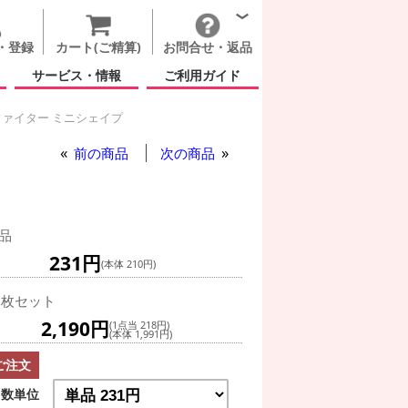
・登録
カート(ご精算)
お問合せ・返品
サービス・情報
ご利用ガイド
ァイター ミニシェイプ
前の商品
次の商品
品
231円
(本体 210円)
0枚セット
2,190円
(1点当 218円)
(本体 1,991円)
ご注文
数単位