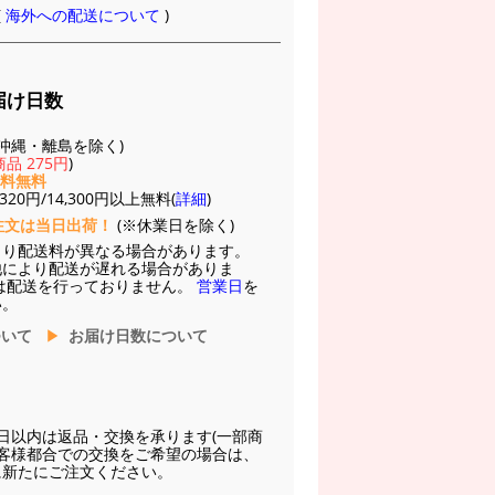
(
海外への配送について
)
届け日数
(※沖縄・離島を除く)
品 275円
)
送料無料
20円/14,300円以上無料(
詳細
)
注文は当日出荷！
(※休業日を除く)
より配送料が異なる場合があります。
他により配送が遅れる場合がありま
は配送を行っておりません。
営業日
を
い。
ついて
お届け日数について
日以内は返品・交換を承ります(一部商
お客様都合での交換をご希望の場合は、
に新たにご注文ください。