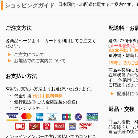
ショッピングガイド
日本国内への配送に関するご案内です。 
ご注文方法
配送料・お
各商品ページより、カートを利用してご注文く
送料: 770円
ださい。
(
メール便対応商
8,800円以上 
ご注文について
※沖縄・離島1,3
お電話でのご案内について
15時までのご
商品や契約に
在庫状況その
お支払い方法
す。 休業日に
ご確認くださ
3種のお支払い方法よりお選びいただけます。
配送料に
代金引換
代引手数料無料！
銀行振込(※ご入金確認後の発送)
クレジットカード
返品・交換
商品到着後、8
品を除く)。 
返品手続の後
オンラインメンバーの方は後払いでのコンビニ