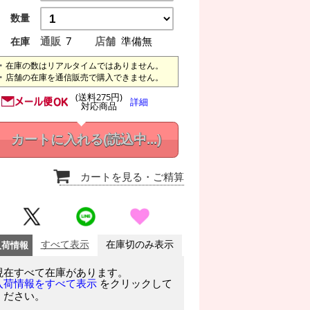
数量
通販
7
店舗
準備無
在庫
在庫の数はリアルタイムではありません。
店舗の在庫を通信販売で購入できません。
(送料275円)
詳細
対応商品
カートに入れる
(読込中...)
カートを見る
・ご精算
入荷情報
すべて表示
在庫切のみ表示
現在すべて在庫があります。
をクリックして
入荷情報をすべて表示
ください。