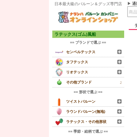
通
日本最大級のバルーン＆グッズ専門店
ラテックス(ゴム)風船
== ブランドで選ぶ ==
センペルテックス
タフテックス
リオテックス
その他ブランド
2
== 形状で選ぶ ==
ツイストバルーン
ラウンドバルーン(無地)
ラテックス・その他形状
== 季節・絵柄で選ぶ ==