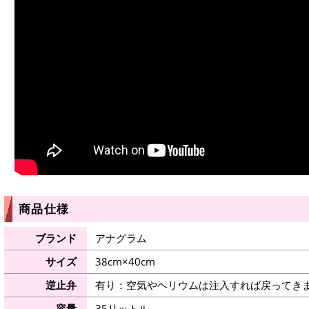
商品仕様
ブランド
アナグラム
サイズ
38cm×40cm
逆止弁
有り：空気やヘリウムは注入すれば戻ってき
容量
35リットル