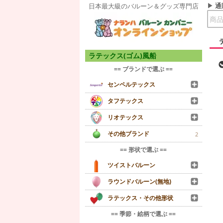
通
日本最大級のバルーン＆グッズ専門店
ラテックス(ゴム)風船
== ブランドで選ぶ ==
センペルテックス
タフテックス
リオテックス
その他ブランド
2
== 形状で選ぶ ==
ツイストバルーン
ラウンドバルーン(無地)
ラテックス・その他形状
== 季節・絵柄で選ぶ ==