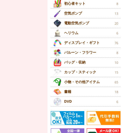
初心者キット
8
空気ポンプ
13
電動空気ポンプ
20
ヘリウム
6
ディスプレイ・ギフト
76
バルーン・フラワー
8
バッグ・収納
10
カップ・スティック
15
小物・その他アイテム
65
書籍
18
DVD
6