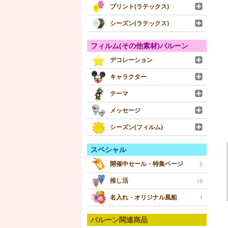
プリント(ラテックス)
シーズン(ラテックス)
フィルム(その他素材)バルーン
デコレーション
キャラクター
テーマ
メッセージ
シーズン(フィルム)
スペシャル
開催中セール・特集ページ
5
推し活
19
名入れ・オリジナル風船
1
バルーン関連商品