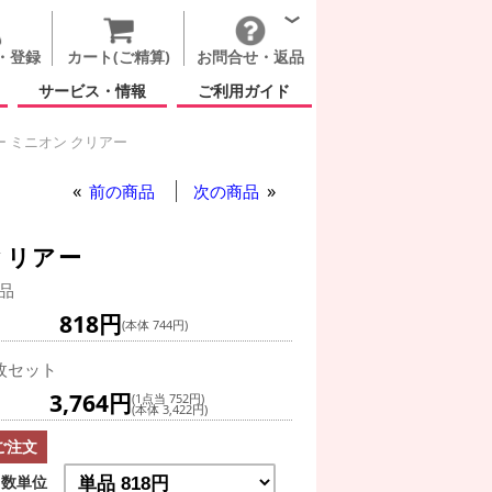
・登録
カート(ご精算)
お問合せ・返品
サービス・情報
ご利用ガイド
 ミニオン クリアー
ー
前の商品
次の商品
クリアー
品
818円
(本体 744円)
枚セット
3,764円
(1点当 752円)
(本体 3,422円)
ご注文
数単位