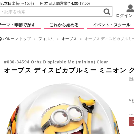
販:本日出荷(～15時)
本日店舗営業(14:00-17:50)
ログイン
テーマ・季節で探す
これから始める
イベント・スクール
バルーン
トップ
フィルム
オーブス
オーブス ディスピカブルミー
バルーン
トップ
フィルム
キャラクター
その他海外キャラクタ
オーブス ディスピカブルミー ミニオン クリアー
#030-34594 Orbz Dispicable Me (minion) Clear
オーブス ディスピカブルミー ミニオン 
単
5