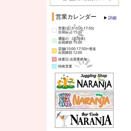
営業カレンダー
詳細
営業(店舗14:00-17:50)
出荷締切 15:00
通販のみ(店舗休)
出荷締切 15:00
店舗(10:00-17:50)+発送
出荷締切 12:00
休業日 出荷業務無し
特殊営業