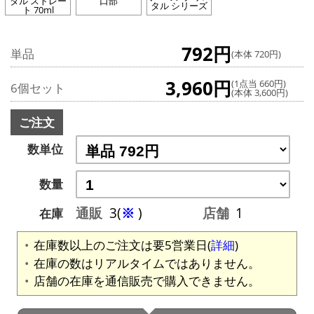
タル ストレー
口部
タル シリーズ
ト 70ml
792円
単品
(本体 720円)
3,960円
(1点当 660円)
6個セット
(本体 3,600円)
ご注文
数単位
数量
通販
3(
※
)
店舗
1
在庫
在庫数以上のご注文は要5営業日(
詳細
)
在庫の数はリアルタイムではありません。
店舗の在庫を通信販売で購入できません。