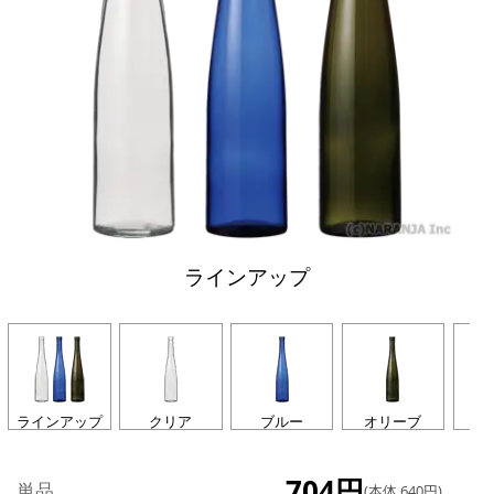
ラインアップ
ラインアップ
クリア
ブルー
オリーブ
イ
704円
単品
(本体 640円)