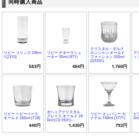
同時購入商品
クリスタル・ダルク
リビー コリンズ 296m
リビー テキーラシュ
ロンシャン オールド
ア
l (2310)
ーター 30ml (971)
ファッション 320ml
ィコ
(G5591)
583円
484円
1,760円
ボヘミアクリスタル
リビー ヘビーベース
リビー エンバシー カ
ビ
グレース オールド 28
オールド 266ml (128)
クテル 148ml (3771)
0m
0ml (CX-5931)
440円
1,430円
792円