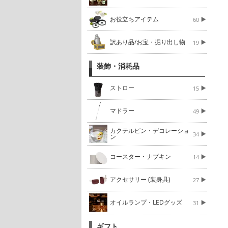
お役立ちアイテム
60
訳あり品/お宝・掘り出し物
19
装飾・消耗品
ストロー
15
マドラー
49
カクテルピン・デコレーショ
34
ン
コースター・ナプキン
14
アクセサリー (装身具)
27
オイルランプ・LEDグッズ
31
ギフト