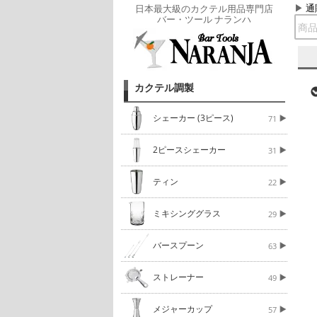
通
日本最大級のカクテル用品専門店
バー・ツール ナランハ
カクテル調製
シェーカー (3ピース)
71
2ピースシェーカー
31
ティン
22
ミキシンググラス
29
バースプーン
63
ストレーナー
49
メジャーカップ
57