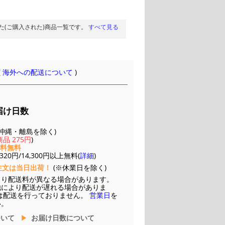
た(ご購入された)商品一覧です。
すべて見る
(
海外への配送について
)
届け日数
(※沖縄・離島を除く)
品 275円
)
送料無料
20円/14,300円以上無料(
詳細
)
注文は当日出荷！
(※休業日を除く)
より配送料が異なる場合があります。
他により配送が遅れる場合がありま
は配送を行っておりません。
営業日
を
い。
ついて
お届け日数について