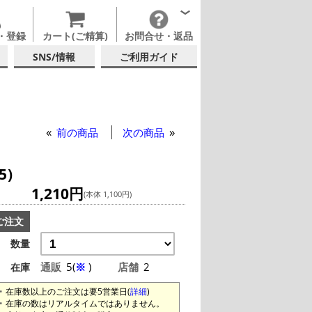
・登録
カート(ご精算)
お問合せ・返品
SNS/情報
ご利用ガイド
ー
属カップ・その他グラス
前の商品
次の商品
5)
1,210円
(本体 1,100円)
ご注文
数量
通販
5(
※
)
店舗
2
在庫
在庫数以上のご注文は要5営業日(
詳細
)
在庫の数はリアルタイムではありません。