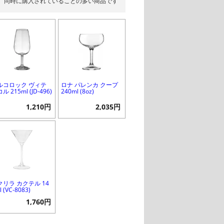
同時に購入されていることの多い商品です
ルコロック ヴィテ
ロナ パレンカ クープ
ル 215ml (JD-496)
240ml (8oz)
1,210円
2,035円
クリラ カクテル 14
l (VC-8083)
1,760円