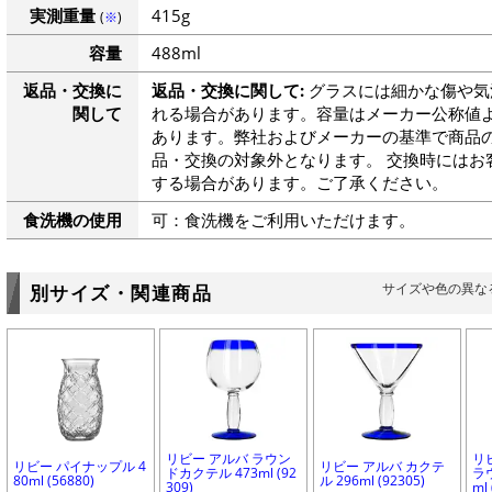
実測重量
415g
(
※
)
容量
488ml
返品・交換に
返品・交換に関して:
グラスには細かな傷や気
関して
れる場合があります。容量はメーカー公称値よ
あります。弊社およびメーカーの基準で商品
品・交換の対象外となります。 交換時にはお
する場合があります。ご了承ください。
食洗機の使用
可：食洗機をご利用いただけます。
サイズや色の異な
別サイズ・関連商品
リビー アルバ ラウン
リ
リビー パイナップル 4
リビー アルバ カクテ
ドカクテル 473ml (92
ラ
80ml (56880)
ル 296ml (92305)
309)
ml