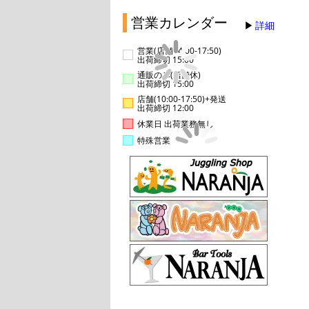
営業カレンダー
詳細
営業(店舗14:00-17:50)
出荷締切 15:00
通販のみ(店舗休)
出荷締切 15:00
店舗(10:00-17:50)+発送
出荷締切 12:00
休業日 出荷業務無し
特殊営業