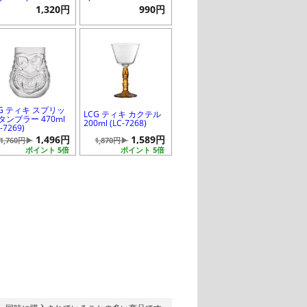
1,320円
990円
CG ティキ スプリッ
LCG ティキ カクテル
タンブラー 470ml
200ml (LC-7268)
C-7269)
1,496円
1,589円
1,760円▶
1,870円▶
ポイント 5倍
ポイント 5倍