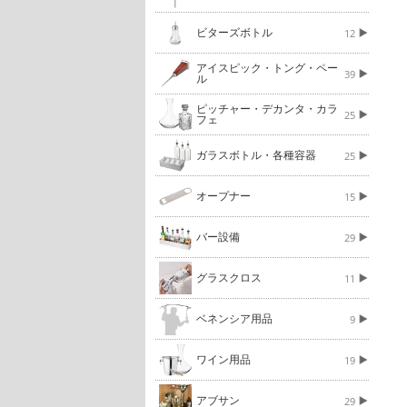
ビターズボトル
12
アイスピック・トング・ペー
39
ル
ピッチャー・デカンタ・カラ
25
フェ
ガラスボトル・各種容器
25
オープナー
15
バー設備
29
グラスクロス
11
ベネンシア用品
9
ワイン用品
19
アブサン
29