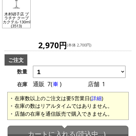
木村硝子店 プ
ラチナ クープ
カクテル 130ml
(3513)
2,970円
(本体 2,700円)
ご注文
数量
通販
7(
※
)
店舗
1
在庫
在庫数以上のご注文は要5営業日(
詳細
)
在庫の数はリアルタイムではありません。
店舗の在庫を通信販売で購入できません。
カートに入れる
(読込中...)