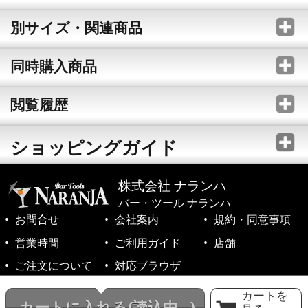
別サイズ・関連商品
同時購入商品
閲覧履歴
ショッピングガイド
株式会社 ナランハ
バー・ツール ナランハ
お問合せ
会社案内
規約・同意事項
営業時間
ご利用ガイド
店舗
ご注文について
対応ブラウザ
©1999-2026 NARANJA Inc. All Rights Reserved.
カートを
カートに入れる
(読込中...)