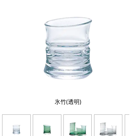
氷竹(透明)