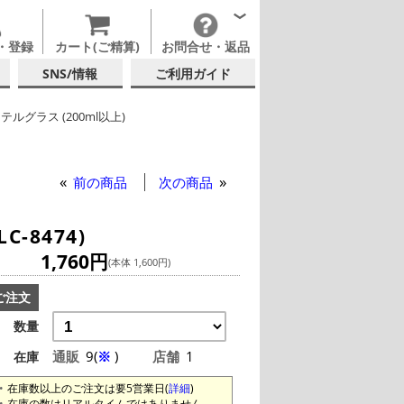
・登録
カート(ご精算)
お問合せ・返品
SNS/情報
ご利用ガイド
テルグラス (200ml以上)
ャンパングラス
ムクリサルグラス/オニス
テルグラス (全サイズ)
前の商品
次の商品
-8474)
1,760円
(本体 1,600円)
ご注文
数量
通販
9(
※
)
店舗
1
在庫
在庫数以上のご注文は要5営業日(
詳細
)
在庫の数はリアルタイムではありません。