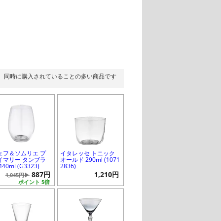
同時に購入されていることの多い商品です
ェフ＆ソムリエ プ
イタレッセ トニック
イマリー タンブラ
オールド 290ml (1071
440ml (G3323)
2836)
887円
1,210円
1,045円▶
ポイント 5倍