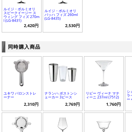
ルイジ・ボルミオリ
ルイジ・ボルミオリ
スピークイージー ス
バッハ フィズ 260ml
ウィング フィズ 270m
(LG-8435)
l (LG-8431)
2,420円
2,530円
同時購入商品
シ
ユキワ バロンストレ
ナランハ ボストンシ
リビー ヴィーナ マテ
ラ
ーナー
ェーカー 3ピース
ィーニ 237ml (7512)
ー 
2,310円
2,769円
1,760円