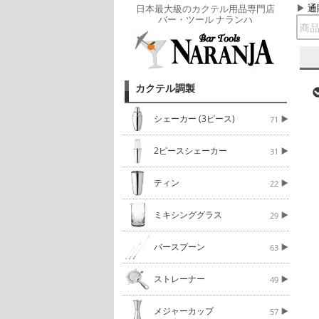
通
日本最大級のカクテル用品専門店
バー・ツール ナランハ
カクテル調製
シェーカー (3ピース)
71
2ピースシェーカー
31
ティン
22
ミキシンググラス
29
バースプーン
63
ストレーナー
49
メジャーカップ
57