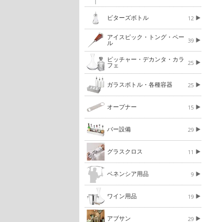
ビターズボトル
12
アイスピック・トング・ペー
39
ル
ピッチャー・デカンタ・カラ
25
フェ
ガラスボトル・各種容器
25
オープナー
15
バー設備
29
グラスクロス
11
ベネンシア用品
9
ワイン用品
19
アブサン
29