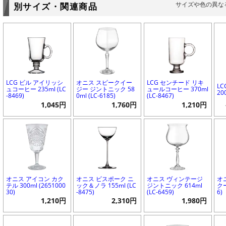
サイズや色の異な
別サイズ・関連商品
LCG ビル アイリッシ
オニス スピークイー
LCG センチード リキ
L
ュコーヒー 235ml (LC
ジー ジントニック 58
ュールコーヒー 370ml
20
-8469)
0ml (LC-6185)
(LC-8467)
1,045円
1,760円
1,210円
オニス アイコン カク
オニス ビスポーク ニ
オニス ヴィンテージ
オ
テル 300ml (2651000
ック＆ノラ 155ml (LC
ジントニック 614ml
クー
30)
-8475)
(LC-6459)
6)
1,210円
2,310円
1,980円