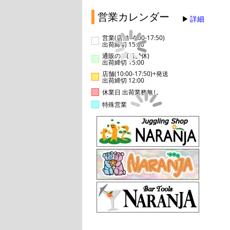
営業カレンダー
詳細
営業(店舗14:00-17:50)
出荷締切 15:00
通販のみ(店舗休)
出荷締切 15:00
店舗(10:00-17:50)+発送
出荷締切 12:00
休業日 出荷業務無し
特殊営業