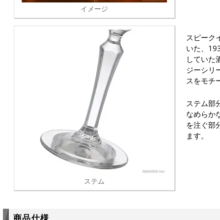
イメージ
スピーク
いた、19
していた
ジーシリ
スをモチ
ステム部
なめらか
を注ぐ部
ます。
ステム
商品仕様