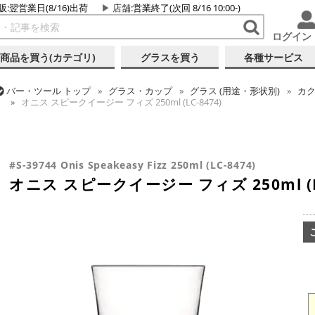
販:翌営業日(8/16)出荷
店舗
:営業終了(次回 8/16 10:00-)
ログイン
商品を買う(カテゴリ)
グラスを買う
各種サービス
バー・ツール
トップ
グラス・カップ
グラス (用途・形状別)
カク
オニス スピークイージー フィズ 250ml (LC-8474)
バー・ツール
トップ
グラス・カップ
グラス (用途・形状別)
シ
バー・ツール
トップ
グラス・カップ
グラス (ブランド別)
レアダ
バー・ツール
トップ
グラス・カップ
グラス (用途・形状別)
カク
オニス スピークイージー フィズ 250ml (LC-8474)
オニス スピークイージー フィズ 250ml (LC-8474)
オニス スピークイージー フィズ 250ml (LC-8474)
#S-39744 Onis Speakeasy Fizz 250ml (LC-8474)
オニス スピークイージー フィズ 250ml (LC