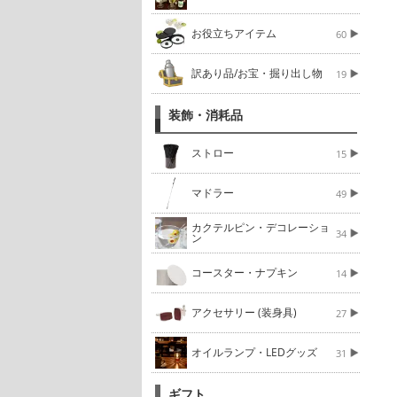
お役立ちアイテム
60
訳あり品/お宝・掘り出し物
19
装飾・消耗品
ストロー
15
マドラー
49
カクテルピン・デコレーショ
34
ン
コースター・ナプキン
14
アクセサリー (装身具)
27
オイルランプ・LEDグッズ
31
ギフト