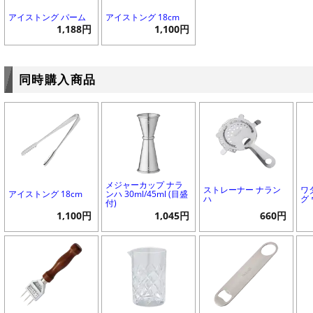
アイストング パーム
アイストング 18cm
1,188円
1,100円
同時購入商品
メジャーカップ ナラ
ストレーナー ナラン
ワ
アイストング 18cm
ンハ 30ml/45ml (目盛
ハ
グ
付)
1,100円
1,045円
660円