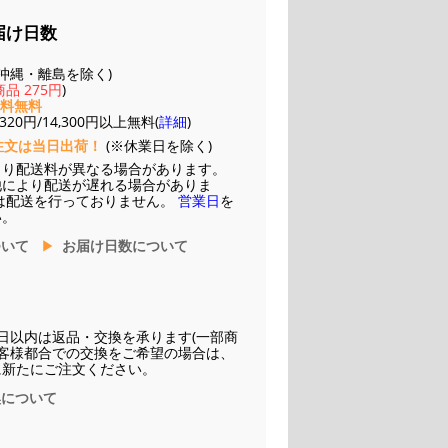
届け日数
(※沖縄・離島を除く)
品 275円
)
送料無料
20円/14,300円以上無料(
詳細
)
注文は当日出荷！
(※休業日を除く)
より配送料が異なる場合があります。
他により配送が遅れる場合がありま
は配送を行っておりません。
営業日
を
い。
ついて
お届け日数について
日以内は返品・交換を承ります(一部商
お客様都合での交換をご希望の場合は、
に新たにご注文ください。
換について