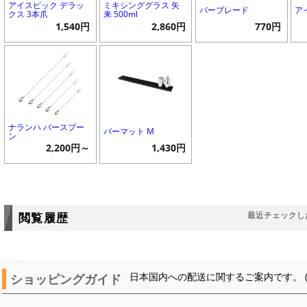
アイスピック デラッ
ミキシンググラス 矢
バーブレード
ア
クス 3本爪
来 500ml
1,540円
2,860円
770円
ナランハ バースプー
バーマット M
ン
2,200円～
1,430円
最近チェックし
閲覧履歴
ショッピングガイド
日本国内への配送に関するご案内です。 