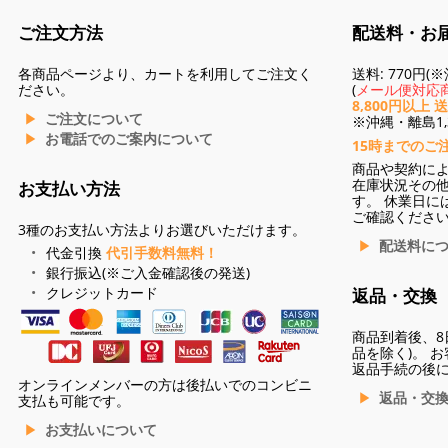
ご注文方法
配送料・お
各商品ページより、カートを利用してご注文く
送料: 770円
ださい。
(
メール便対応商
8,800円以上 
ご注文について
※沖縄・離島1,3
お電話でのご案内について
15時までのご
商品や契約に
在庫状況その
お支払い方法
す。 休業日に
ご確認くださ
3種のお支払い方法よりお選びいただけます。
配送料に
代金引換
代引手数料無料！
銀行振込(※ご入金確認後の発送)
クレジットカード
返品・交換
商品到着後、8
品を除く)。 
返品手続の後
オンラインメンバーの方は後払いでのコンビニ
返品・交
支払も可能です。
お支払いについて