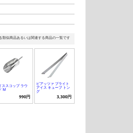
る類似商品あるいは関連する商品の一覧です
ピアッツァ ブライト
イススコップ ラウ
アイス キューブ トン
ド M
グ
990円
3,300円