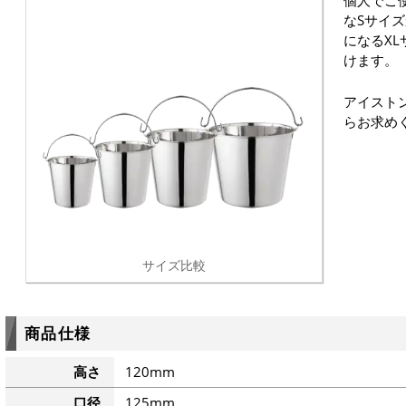
個人でご
なSサイ
になるX
けます。
アイスト
らお求め
サイズ比較
商品仕様
高さ
120mm
口径
125mm