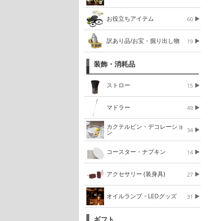
お役立ちアイテム
60
訳あり品/お宝・掘り出し物
19
装飾・消耗品
ストロー
15
マドラー
49
カクテルピン・デコレーショ
34
ン
コースター・ナプキン
14
アクセサリー (装身具)
27
オイルランプ・LEDグッズ
31
ギフト