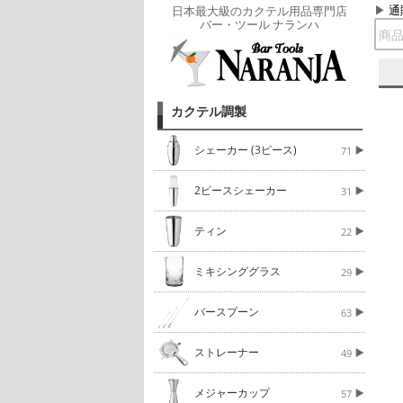
通
日本最大級のカクテル用品専門店
バー・ツール ナランハ
カクテル調製
シェーカー (3ピース)
71
2ピースシェーカー
31
ティン
22
ミキシンググラス
29
バースプーン
63
ストレーナー
49
メジャーカップ
57