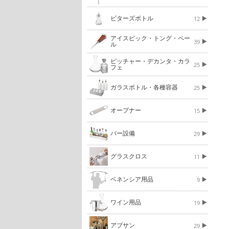
ビターズボトル
12
アイスピック・トング・ペー
39
ル
ピッチャー・デカンタ・カラ
25
フェ
ガラスボトル・各種容器
25
オープナー
15
バー設備
29
グラスクロス
11
ベネンシア用品
9
ワイン用品
19
アブサン
29