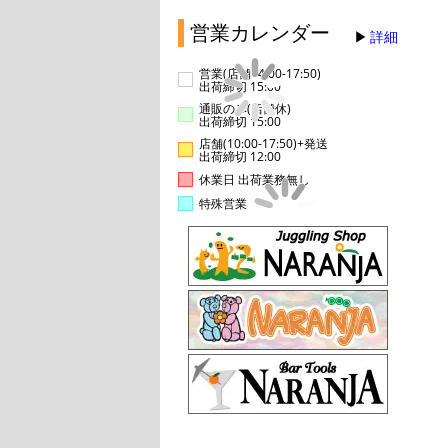
営業カレンダー
詳細
営業(店舗14:00-17:50)
出荷締切 15:00
通販のみ(店舗休)
出荷締切 15:00
店舗(10:00-17:50)+発送
出荷締切 12:00
休業日 出荷業務無し
特殊営業