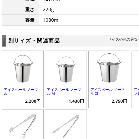
重さ
220g
容量
1080ml
サイズや色の異な
別サイズ・関連商品
アイスペール ノーマ
アイスペール ノーマ
アイスペール ノーマ
ア
ル L
ル M
ル XL
ン
2,200円
1,430円
2,750円