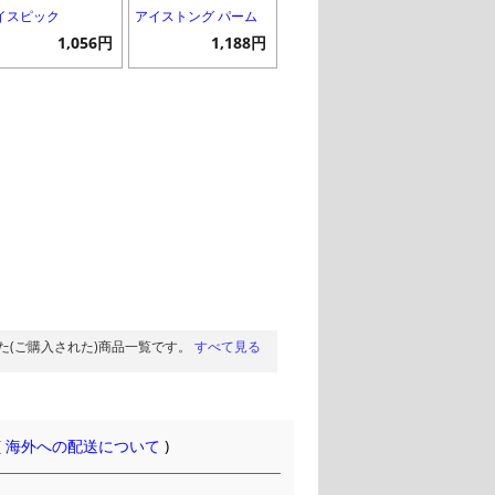
イスピック
アイストング パーム
1,056円
1,188円
た(ご購入された)商品一覧です。
すべて見る
(
海外への配送について
)