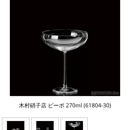
木村硝子店 ピーボ 270ml (61804-30)