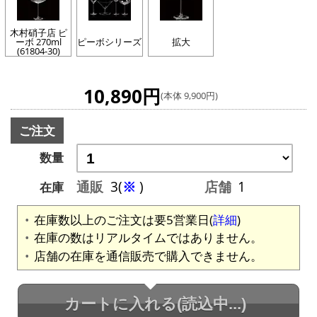
木村硝子店 ピ
ーボ 270ml
ピーボシリーズ
拡大
(61804-30)
10,890円
(本体 9,900円)
ご注文
数量
通販
3(
※
)
店舗
1
在庫
在庫数以上のご注文は要5営業日(
詳細
)
在庫の数はリアルタイムではありません。
店舗の在庫を通信販売で購入できません。
カートに入れる
(読込中...)