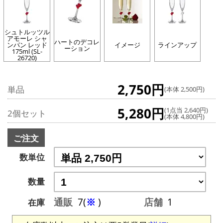
シュトルッツル
アモーレ シャ
ハートのデコレ
ンパン レッド
イメージ
ラインアップ
ーション
175ml (SL-
26720)
2,750円
単品
(本体 2,500円)
5,280円
(1点当 2,640円)
2個セット
(本体 4,800円)
ご注文
数単位
数量
通販
7(
※
)
店舗
1
在庫