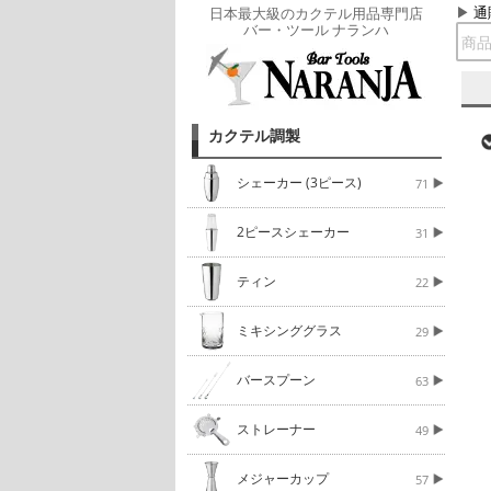
通
日本最大級のカクテル用品専門店
バー・ツール ナランハ
カクテル調製
シェーカー (3ピース)
71
2ピースシェーカー
31
ティン
22
ミキシンググラス
29
バースプーン
63
ストレーナー
49
メジャーカップ
57