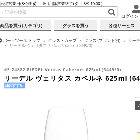
販:翌営業日(8/9)出荷
店舗
:営業終了(次回 8/9 10:00-)
ログイン
商品を買う(カテゴリ)
グラスを買う
各種サービス
バー・ツール
トップ
グラス・カップ
グラス (ブランド別)
リー
リーデル ヴェリタス カベルネ 625ml (6449/0)
バー・ツール
トップ
グラス・カップ
グラス (用途・形状別)
ワ
リーデル ヴェリタス カベルネ 625ml (6449/0)
#S-24882 RIEDEL Veritas Cabernet 625ml (6449/0)
リーデル ヴェリタス カベルネ 625ml (644
おすすめ