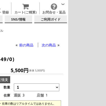
・登録
カート(ご精算)
お問合せ・返品
SNS/情報
ご利用ガイド
デル
イングラス
前の商品
次の商品
9/0)
5,500円
(本体 5,000円)
ご注文
数量
通販
3
店舗
1
在庫
在庫の数はリアルタイムではありません。