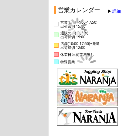
営業カレンダー
詳細
営業(店舗14:00-17:50)
出荷締切 15:00
通販のみ(店舗休)
出荷締切 15:00
店舗(10:00-17:50)+発送
出荷締切 12:00
休業日 出荷業務無し
特殊営業