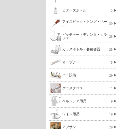
ビターズボトル
12
アイスピック・トング・ペー
39
ル
ピッチャー・デカンタ・カラ
25
フェ
ガラスボトル・各種容器
25
オープナー
15
バー設備
29
グラスクロス
11
ベネンシア用品
9
ワイン用品
19
アブサン
29