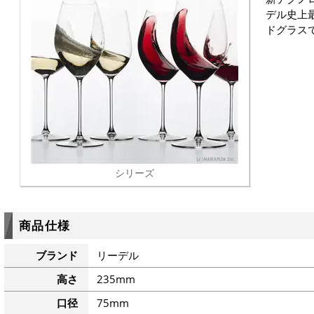
デル史上
ドグラス
シリーズ
商品仕様
ブランド
リーデル
高さ
235mm
口径
75mm