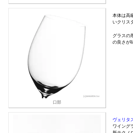
本体は高
いクリス
グラスの厚
の良さが
口部
ヴェリタス
ワイング
新テクノ