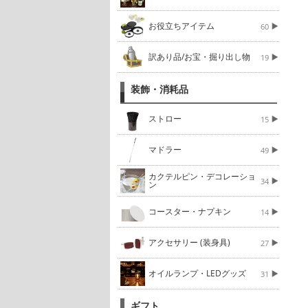
お役立ちアイテム
60
訳あり品/お宝・掘り出し物
19
装飾・消耗品
ストロー
15
マドラー
49
カクテルピン・デコレーショ
34
ン
コースター・ナプキン
14
アクセサリー (装身具)
27
オイルランプ・LEDグッズ
31
ギフト