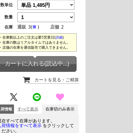
数単位
数量
通販
3(
※
)
店舗
2
在庫
在庫数以上のご注文は要5営業日(
詳細
)
在庫の数はリアルタイムではありません。
店舗の在庫を通信販売で購入できません。
カートに入れる
(読込中...)
カートを見る
・ご精算
入荷情報
すべて表示
在庫切のみ表示
現在すべて在庫があります。
をクリックして
入荷情報をすべて表示
ください。