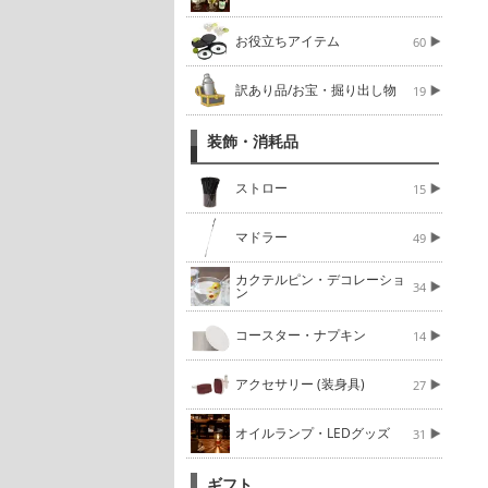
お役立ちアイテム
60
訳あり品/お宝・掘り出し物
19
装飾・消耗品
ストロー
15
マドラー
49
カクテルピン・デコレーショ
34
ン
コースター・ナプキン
14
アクセサリー (装身具)
27
オイルランプ・LEDグッズ
31
ギフト