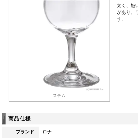
太く、短
があり、
す。
ステム
商品仕様
ブランド
ロナ