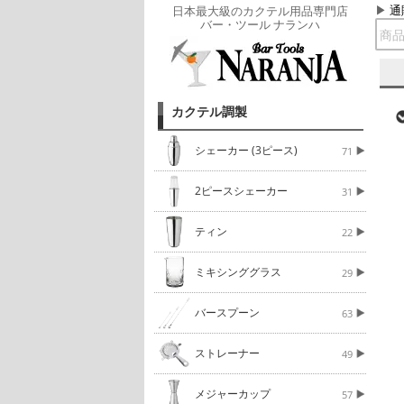
通
日本最大級のカクテル用品専門店
バー・ツール ナランハ
カクテル調製
シェーカー (3ピース)
71
2ピースシェーカー
31
ティン
22
ミキシンググラス
29
バースプーン
63
ストレーナー
49
メジャーカップ
57