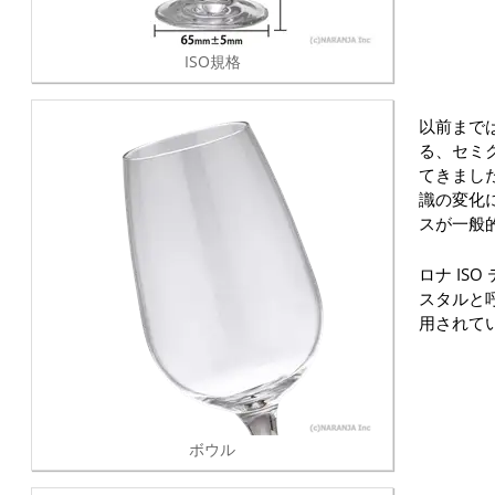
ISO規格
以前まで
る、セミ
てきまし
識の変化
スが一般
ロナ IS
スタルと
用されて
ボウル