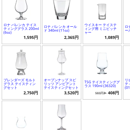
ロナ パレンカ テイス
ウイスキー テイステ
ロナ パレンカ オール
ロ
ティンググラス 200ml
ィング用 ミニピッチ
ド 340ml (11oz)
ール
(6oz)
ャー
1,595円
2,365円
1,089円
ブレンダーズ モルト
オープンナップ スピ
リ
TSG テイスティンググ
グラス テイスティン
リッツ アンビアント
テ
ラス 190ml (36320)
グセット
テイスティングセット
(0
2,750円
3,520円
408円
583円▶