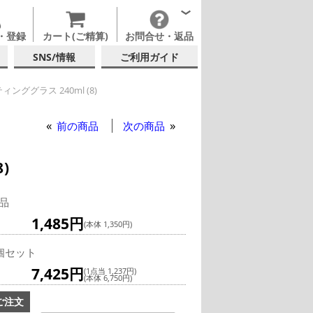
・登録
カート(ご精算)
お問合せ・返品
SNS/情報
ご利用ガイド
ィンググラス 240ml (8)
ロナ ISO テイスティンググラス 240ml (8)
イスティンググラス
前の商品
次の商品
)
品
1,485円
(本体 1,350円)
個セット
7,425円
(1点当 1,237円)
(本体 6,750円)
ご注文