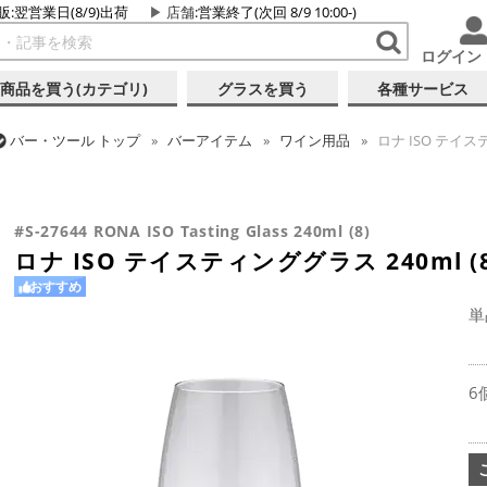
販:翌営業日(8/9)出荷
店舗
:営業終了(次回 8/9 10:00-)
ログイン
商品を買う(カテゴリ)
グラスを買う
各種サービス
バー・ツール
トップ
バーアイテム
ワイン用品
ロナ ISO テイステ
バー・ツール
トップ
グラス・カップ
グラス (ブランド別)
ロナ
バー・ツール
トップ
グラス・カップ
グラス (用途・形状別)
テ
ロナ ISO テイスティンググラス 240ml (8)
#S-27644 RONA ISO Tasting Glass 240ml (8)
ロナ ISO テイスティンググラス 240ml (8
おすすめ
単
6