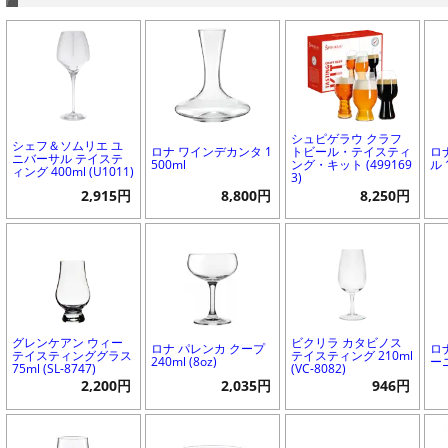
シュピゲラウ クラフ
シェフ＆ソムリエ ユ
ロナ ワインデカンタ 1
トビール・テイスティ
ロ
ニバーサル テイステ
500ml
ング・キット (499169
ル 
ィング 400ml (U1011)
3)
2,915円
8,800円
8,250円
グレンケアン ウィー
ビクリラ カタビノス
ロナ パレンカ クープ
ロ
テイスティンググラス
テイスティング 210ml
240ml (8oz)
ーニ
75ml (SL-8747)
(VC-8082)
2,200円
2,035円
946円