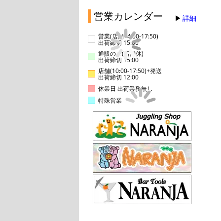
営業カレンダー
詳細
営業(店舗14:00-17:50)
出荷締切 15:00
通販のみ(店舗休)
出荷締切 15:00
店舗(10:00-17:50)+発送
出荷締切 12:00
休業日 出荷業務無し
特殊営業