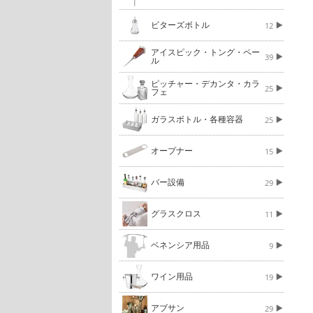
ビターズボトル
12
アイスピック・トング・ペー
39
ル
ピッチャー・デカンタ・カラ
25
フェ
ガラスボトル・各種容器
25
オープナー
15
バー設備
29
グラスクロス
11
ベネンシア用品
9
ワイン用品
19
アブサン
29