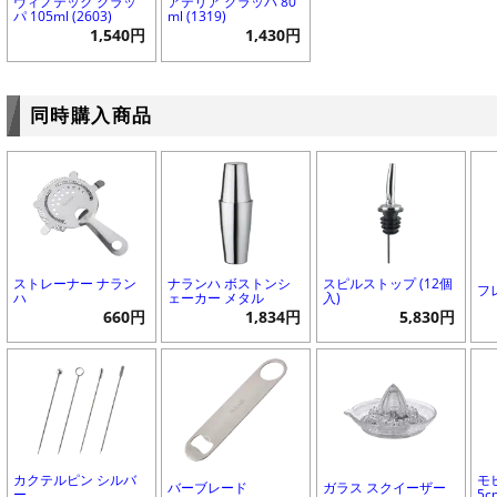
ヴィノテック グラッ
アテリア グラッパ 80
パ 105ml (2603)
ml (1319)
1,540円
1,430円
同時購入商品
ストレーナー ナラン
ナランハ ボストンシ
スピルストップ (12個
フ
ハ
ェーカー メタル
入)
660円
1,834円
5,830円
カクテルピン シルバ
モ
バーブレード
ガラス スクイーザー
ー
5c