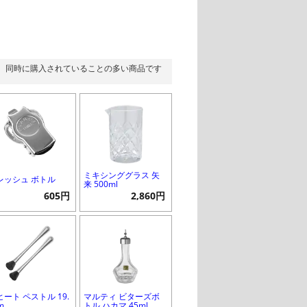
同時に購入されていることの多い商品です
ミキシンググラス 矢
レッシュ ボトル
来 500ml
605円
2,860円
ヒート ペストル 19.
マルティ ビターズボ
m
トル ハカマ 45ml