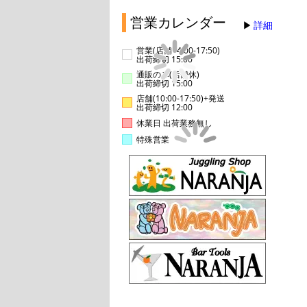
営業カレンダー
詳細
営業(店舗14:00-17:50)
出荷締切 15:00
通販のみ(店舗休)
出荷締切 15:00
店舗(10:00-17:50)+発送
出荷締切 12:00
休業日 出荷業務無し
特殊営業