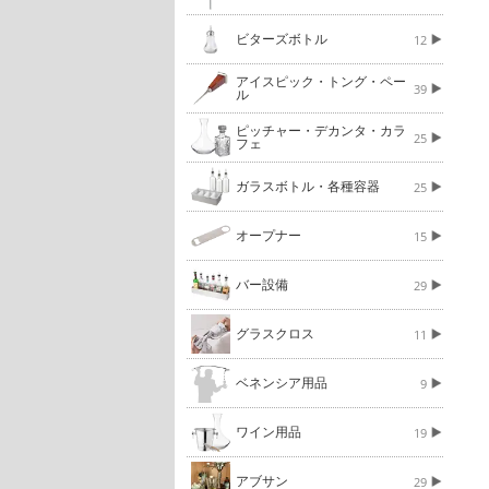
ビターズボトル
12
アイスピック・トング・ペー
39
ル
ピッチャー・デカンタ・カラ
25
フェ
ガラスボトル・各種容器
25
オープナー
15
バー設備
29
グラスクロス
11
ベネンシア用品
9
ワイン用品
19
アブサン
29