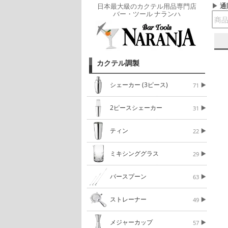
通
日本最大級のカクテル用品専門店
バー・ツール ナランハ
カクテル調製
シェーカー (3ピース)
71
2ピースシェーカー
31
ティン
22
ミキシンググラス
29
バースプーン
63
ストレーナー
49
メジャーカップ
57