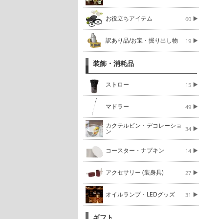
お役立ちアイテム
60
訳あり品/お宝・掘り出し物
19
装飾・消耗品
ストロー
15
マドラー
49
カクテルピン・デコレーショ
34
ン
コースター・ナプキン
14
アクセサリー (装身具)
27
オイルランプ・LEDグッズ
31
ギフト