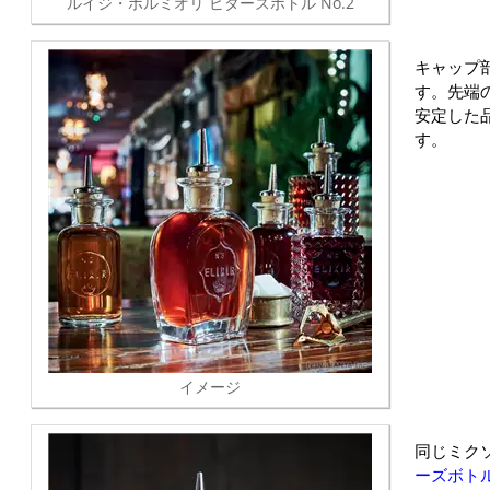
ルイジ・ボルミオリ ビターズボトル No.2
キャップ
す。先端
安定した
す。
イメージ
同じミク
ーズボト