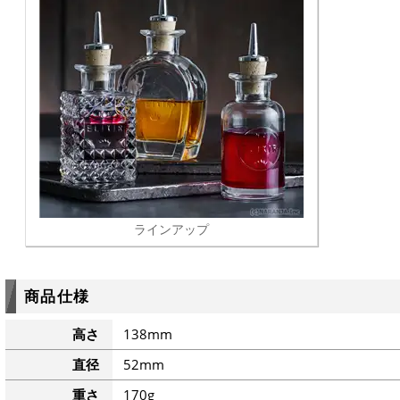
ラインアップ
商品仕様
高さ
138mm
直径
52mm
重さ
170g