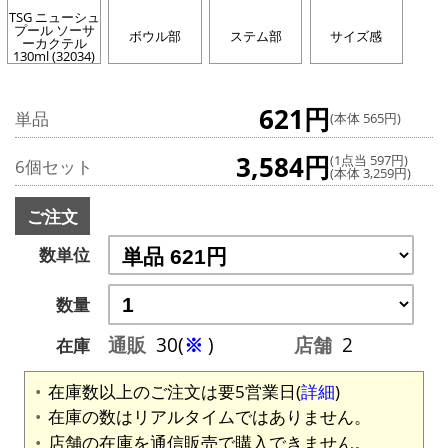
TSG ニューシュ
プール ソーサ
ボウル部
ステム部
サイズ感
ーカクテル
130ml (32034)
621円
単品
(本体 565円)
3,584円
(1点当 597円)
6個セット
(本体 3,259円)
ご注文
数単位
数量
通販
30(
※
)
店舗
2
在庫
在庫数以上のご注文は要5営業日(
詳細
)
在庫の数はリアルタイムではありません。
店舗の在庫を通信販売で購入できません。