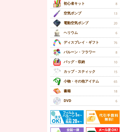
初心者キット
8
空気ポンプ
13
電動空気ポンプ
20
ヘリウム
6
ディスプレイ・ギフト
76
バルーン・フラワー
8
バッグ・収納
10
カップ・スティック
15
小物・その他アイテム
65
書籍
18
DVD
6