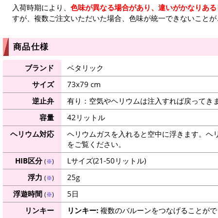
入荷時期により、
色味が異なる場合があり、違いがかなりある
すが、複数ご注文いただいた場合、色味が統一できないことが
商品仕様
ブランド
ベタリック
サイズ
73x79 cm
逆止弁
有り：空気やヘリウムは注入すれば戻ってき
容量
42リットル
ヘリウム対応
ヘリウムガスを入れると空中に浮きます。ヘ
をご覧ください。
HIB区分
Lサイズ(21-50リットル)
(
※
)
浮力
25g
(
※
)
浮遊時間
5日
(
※
)
リンキー
リンキー:
複数のバルーンをつなげることがで