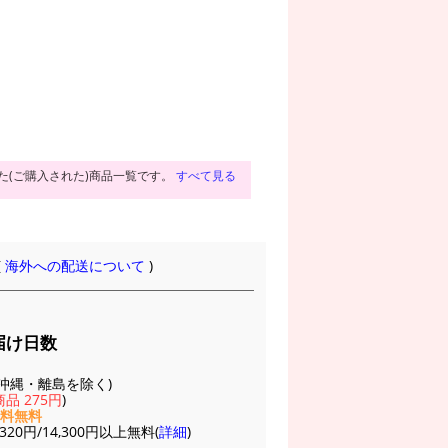
た(ご購入された)商品一覧です。
すべて見る
(
海外への配送について
)
届け日数
(※沖縄・離島を除く)
品 275円
)
送料無料
20円/14,300円以上無料(
詳細
)