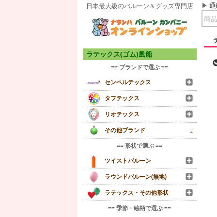
通
日本最大級のバルーン＆グッズ専門店
ラテックス(ゴム)風船
== ブランドで選ぶ ==
センペルテックス
タフテックス
リオテックス
その他ブランド
2
== 形状で選ぶ ==
ツイストバルーン
ラウンドバルーン(無地)
ラテックス・その他形状
== 季節・絵柄で選ぶ ==