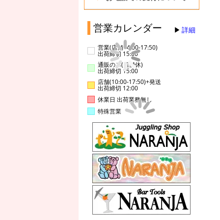
営業カレンダー
詳細
営業(店舗14:00-17:50)
出荷締切 15:00
通販のみ(店舗休)
出荷締切 15:00
店舗(10:00-17:50)+発送
出荷締切 12:00
休業日 出荷業務無し
特殊営業