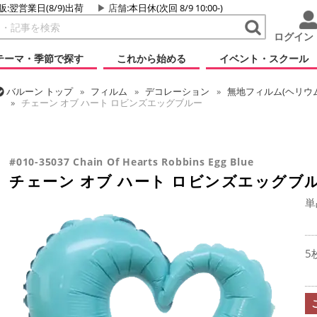
販:翌営業日(8/9)出荷
店舗
:本日休(次回 8/9 10:00-)
ログイン
テーマ・季節で探す
これから始める
イベント・スクール
バルーン
トップ
フィルム
デコレーション
無地フィルム(ヘリウ
チェーン オブ ハート ロビンズエッグブルー
バルーン
トップ
フィルム
テーマ
ウエディング
チェーン オ
バルーン
トップ
フィルム
メッセージ
ラブ
チェーン オブ 
#010-35037 Chain Of Hearts Robbins Egg Blue
チェーン オブ ハート ロビンズエッグブ
単
5