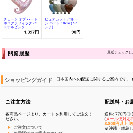
チェーン オブ ハート
ピュアカット バルー
ホログラフィック パ
ン ハート 18cm (7イ
ステルピンク
ンチ)
1,397円
90円
最近チェックし
閲覧履歴
ショッピングガイド
日本国内への配送に関するご案内です。 
ご注文方法
配送料・お
各商品ページより、カートを利用してご注文く
送料: 770円
ださい。
(
メール便対応商
8,800円以上 
ご注文について
※沖縄・離島1,3