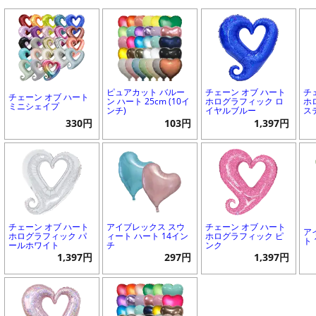
ピュアカット バルー
チェーン オブ ハート
チ
チェーン オブ ハート
ン ハート 25cm (10イ
ホログラフィック ロ
ホ
ミニシェイプ
ンチ)
イヤルブルー
ス
330円
103円
1,397円
チェーン オブ ハート
アイブレックス スウ
チェーン オブ ハート
ア
ホログラフィック パ
ィート ハート 14イン
ホログラフィック ピ
ト
ールホワイト
チ
ンク
1,397円
297円
1,397円