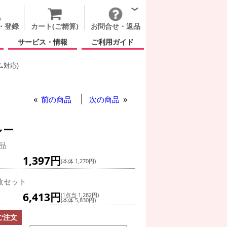
・登録
カート(ご精算)
お問合せ・返品
サービス・情報
ご利用ガイド
ム対応)
ブ ハート ロビンズエッグブルー
ハート ロビンズエッグブルー
前の商品
次の商品
ルー
品
1,397円
(本体 1,270円)
枚セット
6,413円
(1点当 1,282円)
(本体 5,830円)
ご注文