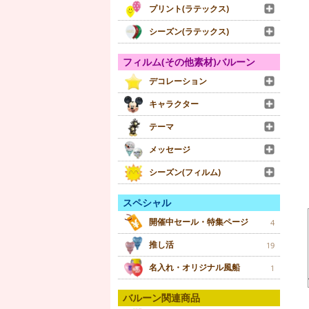
プリント(ラテックス)
シーズン(ラテックス)
フィルム(その他素材)バルーン
デコレーション
キャラクター
テーマ
メッセージ
シーズン(フィルム)
スペシャル
開催中セール・特集ページ
4
推し活
19
名入れ・オリジナル風船
1
バルーン関連商品