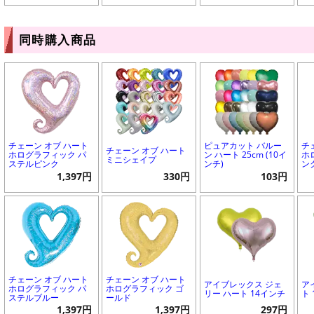
同時購入商品
チェーン オブ ハート
ピュアカット バルー
チ
チェーン オブ ハート
ホログラフィック パ
ン ハート 25cm (10イ
ホ
ミニシェイプ
ステルピンク
ンチ)
ン
1,397円
330円
103円
チェーン オブ ハート
チェーン オブ ハート
アイブレックス ジェ
ア
ホログラフィック パ
ホログラフィック ゴ
リー ハート 14インチ
ト
ステルブルー
ールド
1,397円
1,397円
297円