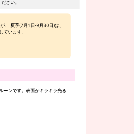
ください。
、 夏季(7月1日-9月30日)は、
しています。
ルーンです。表面がキラキラ光る