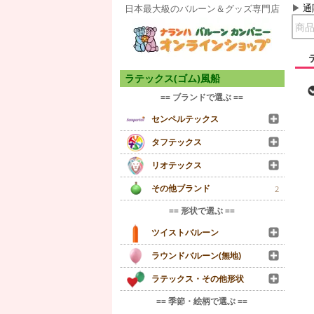
通
日本最大級のバルーン＆グッズ専門店
ラテックス(ゴム)風船
== ブランドで選ぶ ==
センペルテックス
タフテックス
リオテックス
その他ブランド
2
== 形状で選ぶ ==
ツイストバルーン
ラウンドバルーン(無地)
ラテックス・その他形状
== 季節・絵柄で選ぶ ==