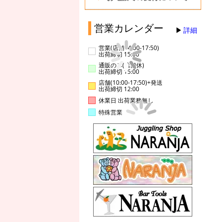
営業カレンダー
詳細
営業(店舗14:00-17:50)
出荷締切 15:00
通販のみ(店舗休)
出荷締切 15:00
店舗(10:00-17:50)+発送
出荷締切 12:00
休業日 出荷業務無し
特殊営業