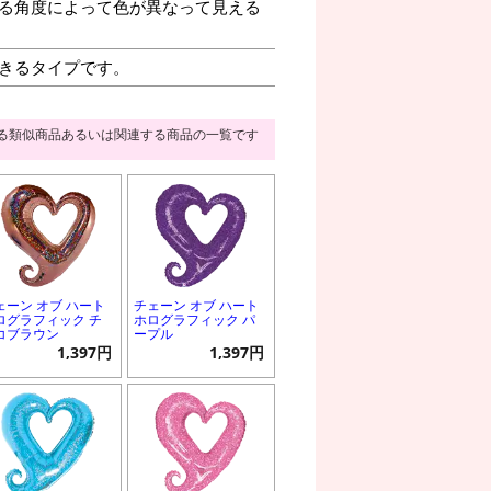
る角度によって色が異なって見える
きるタイプです。
る類似商品あるいは関連する商品の一覧です
ェーン オブ ハート
チェーン オブ ハート
ログラフィック チ
ホログラフィック パ
コブラウン
ープル
1,397円
1,397円