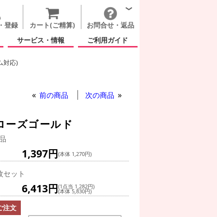
・登録
カート(ご精算)
お問合せ・返品
サービス・情報
ご利用ガイド
ム対応)
ブ ハート ホログラフィック ローズゴールド
ート ホログラフィック ローズゴールド
前の商品
次の商品
 ローズゴールド
品
1,397円
(本体 1,270円)
枚セット
6,413円
(1点当 1,282円)
(本体 5,830円)
ご注文