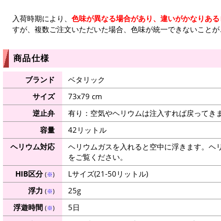
入荷時期により、
色味が異なる場合があり、違いがかなりある
すが、複数ご注文いただいた場合、色味が統一できないことが
商品仕様
ブランド
ベタリック
サイズ
73x79 cm
逆止弁
有り：空気やヘリウムは注入すれば戻ってき
容量
42リットル
ヘリウム対応
ヘリウムガスを入れると空中に浮きます。ヘ
をご覧ください。
HIB区分
Lサイズ(21-50リットル)
(
※
)
浮力
25g
(
※
)
浮遊時間
5日
(
※
)