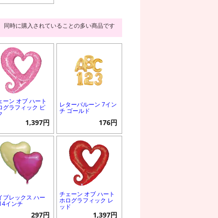
同時に購入されていることの多い商品です
ェーン オブ ハート
レターバルーン 7イン
ログラフィック ピ
チ ゴールド
ク
1,397円
176円
チェーン オブ ハート
イブレックス ハー
ホログラフィック レ
 14インチ
ッド
297円
1,397円