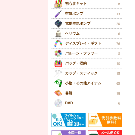
初心者キット
8
空気ポンプ
13
電動空気ポンプ
20
ヘリウム
6
ディスプレイ・ギフト
76
バルーン・フラワー
8
バッグ・収納
10
カップ・スティック
15
小物・その他アイテム
65
書籍
18
DVD
6