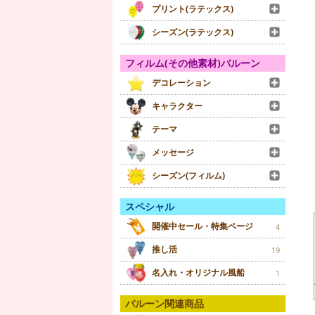
プリント(ラテックス)
シーズン(ラテックス)
フィルム(その他素材)バルーン
デコレーション
キャラクター
テーマ
メッセージ
シーズン(フィルム)
スペシャル
開催中セール・特集ページ
4
推し活
19
名入れ・オリジナル風船
1
バルーン関連商品