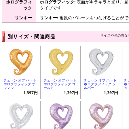
ホログラフィ
ホログラフィック:
表面がキラキラと光り、見
ック
タイプです
リンキー
リンキー:
複数のバルーンをつなげることがで
サイズや色の異な
別サイズ・関連商品
チェーン オブ ハート
チェーン オブ ハート
チェーン オブ ハート
チ
ホログラフィック オ
ホログラフィック ゴ
ホログラフィック シ
ホ
レンジ
ールド
ルバー
ョ
1,397円
1,397円
1,397円