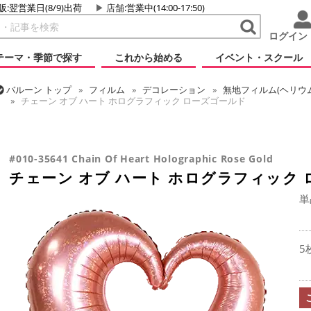
販:翌営業日(8/9)出荷
店舗
:営業中(14:00-17:50)
ログイン
テーマ・季節で探す
これから始める
イベント・スクール
バルーン
トップ
フィルム
デコレーション
無地フィルム(ヘリウ
チェーン オブ ハート ホログラフィック ローズゴールド
バルーン
トップ
フィルム
テーマ
ウエディング
チェーン オ
バルーン
トップ
フィルム
メッセージ
ラブ
チェーン オブ ハ
#010-35641 Chain Of Heart Holographic Rose Gold
チェーン オブ ハート ホログラフィック
単
5