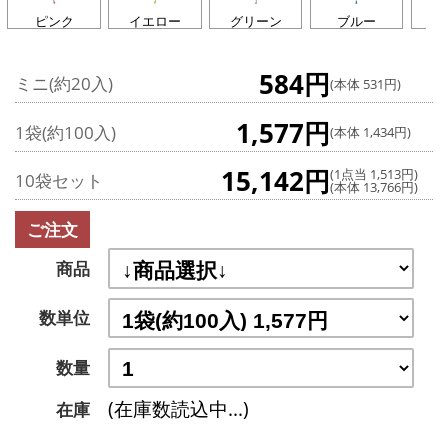
ピンク
イエロー
グリーン
ブルー
ラ
584円
ミニ(約20入)
(本体 531円)
1,577円
1袋(約100入)
(本体 1,434円)
15,142円
(1点当 1,513円)
10袋セット
(本体 13,766円)
ご注文
商品
数単位
数量
(在庫数読込中...)
在庫