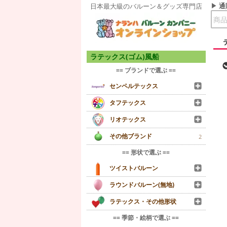
通
日本最大級のバルーン＆グッズ専門店
ラテックス(ゴム)風船
== ブランドで選ぶ ==
センペルテックス
タフテックス
リオテックス
その他ブランド
2
== 形状で選ぶ ==
ツイストバルーン
ラウンドバルーン(無地)
ラテックス・その他形状
== 季節・絵柄で選ぶ ==