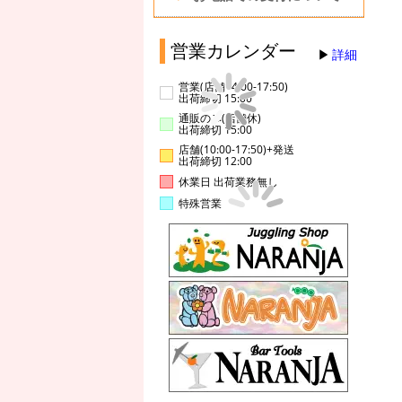
営業カレンダー
詳細
営業(店舗14:00-17:50)
出荷締切 15:00
通販のみ(店舗休)
出荷締切 15:00
店舗(10:00-17:50)+発送
出荷締切 12:00
休業日 出荷業務無し
特殊営業