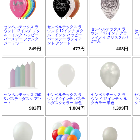
センペルテックス ラ
センペルテックス ラ
センペルテックス ラ
ウンド 12インチ メタ
ウンド 12インチ メタ
セ
ウンド 12インチ グラ
ル・インク ハッピー
ル・インク ハッピー
S
フィティ クリスタル 1
バースデー ファンタ
バースデー ラディア
ー
2本入
ジー アソート
ント アソート
849円
477円
468円
センペルテックス 260
センペルテックス ラ
センペルテックス ラ
セ
S パステルダスク アソ
ウンド 9インチ パステ
ウンド 12インチ シル
ウ
ート
ルダスクカラー 単色
クカラー 単色
ク
983円
1,004円
1,399円