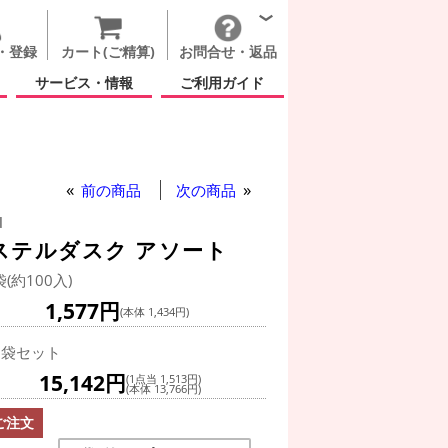
・登録
カート(ご精算)
お問合せ・返品
サービス・情報
ご利用ガイド
前の商品
次の商品
d
パステルダスク アソート
袋(約100入)
1,577円
(本体 1,434円)
0袋セット
15,142円
(1点当 1,513円)
(本体 13,766円)
ご注文