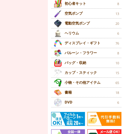
初心者キット
8
空気ポンプ
13
電動空気ポンプ
20
ヘリウム
6
ディスプレイ・ギフト
76
バルーン・フラワー
8
バッグ・収納
10
カップ・スティック
15
小物・その他アイテム
65
書籍
18
DVD
6