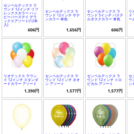
センペルテックス ラ
ウンド 12インチ リフ
センペルテックス ラ
センペルテックス ラ
リ
レックスカラー ハッ
ウンド 12インチ サテ
ウンド 5インチ パステ
ド
ピーバースデイ デラ
ンカラー 単色
ルダスクカラー 単色
ー
ックスアソート(12本
入)
606円
1,656円
606円
リオテックス ラウン
センペルテックス ラ
センペルテックス ラ
セ
ド 12インチ スタンダ
ウンド 12インチ ネオ
ウンド 12インチ トロ
ウ
ードカラー アソート
ン アソート
ピカル アソート
ン
1,390円
1,577円
1,577円