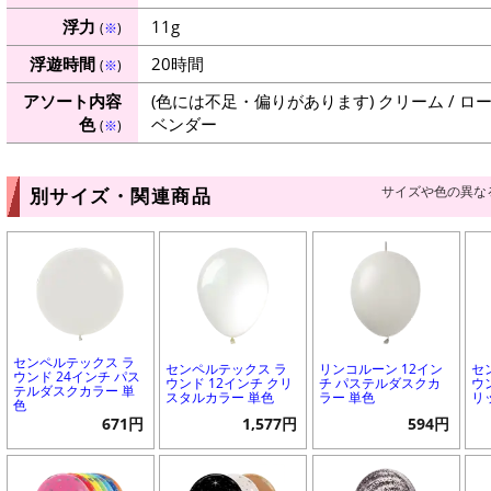
浮力
11g
(
※
)
浮遊時間
20時間
(
※
)
アソート内容
(色には不足・偏りがあります) クリーム / ローズ
色
ベンダー
(
※
)
サイズや色の異な
別サイズ・関連商品
センペルテックス ラ
センペルテックス ラ
リンコルーン 12イン
セ
ウンド 24インチ パス
ウンド 12インチ クリ
チ パステルダスクカ
ウ
テルダスクカラー 単
スタルカラー 単色
ラー 単色
リ
色
671円
1,577円
594円