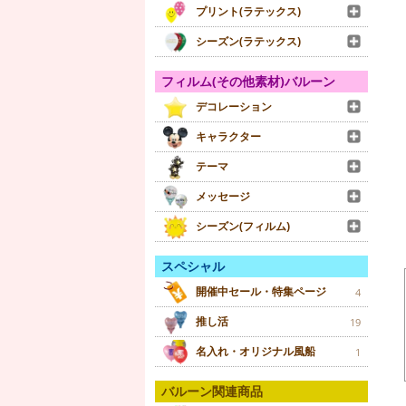
プリント(ラテックス)
シーズン(ラテックス)
フィルム(その他素材)バルーン
デコレーション
キャラクター
テーマ
メッセージ
シーズン(フィルム)
スペシャル
開催中セール・特集ページ
4
推し活
19
名入れ・オリジナル風船
1
バルーン関連商品