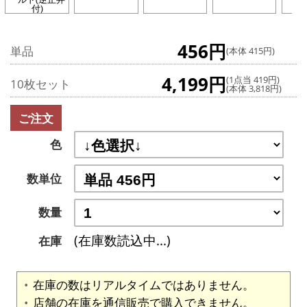
付)
456円
単品
(本体 415円)
4,199円
(1点当 419円)
10枚セット
(本体 3,818円)
ご注文
色
数単位
数量
(在庫数読込中...)
在庫
在庫の数はリアルタイムではありません。
店舗の在庫を通信販売で購入できません。