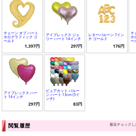
チェーン オブ ハート
チ
アイブレックス ジェ
レターバルーン 7イン
ホログラフィック ゴ
ホ
リー ハート 14インチ
チ ゴールド
ールド
ー
1,397円
297円
176円
ピュアカット バルー
アイブレックス ハー
ン ハート 13cm (5イ
ト 14インチ
ンチ)
297円
83円
最近チェックし
閲覧履歴