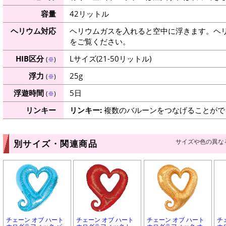
容量
42リットル
ヘリウム対応
ヘリウムガスを入れると空中に浮きます。ヘ
をご覧ください。
HIB区分
Lサイズ(21-50リットル)
(
※
)
浮力
25g
(
※
)
浮遊時間
5日
(
※
)
リンキー
リンキー:
複数のバルーンをつなげることがで
サイズや色の異な
別サイズ・関連商品
チェーン オブ ハート
チェーン オブ ハート
チェーン オブ ハート
チ