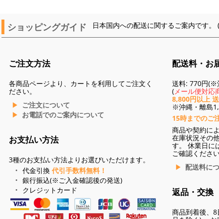
ショッピングガイド
日本国内への配送に関するご案内です。 
ご注文方法
配送料・お
各商品ページより、カートを利用してご注文く
送料: 770円
ださい。
(
メール便対応商
8,800円以上 
ご注文について
※沖縄・離島1,3
お電話でのご案内について
15時までのご
商品や契約に
在庫状況その
お支払い方法
す。 休業日に
ご確認くださ
3種のお支払い方法よりお選びいただけます。
配送料に
代金引換
代引手数料無料！
銀行振込(※ご入金確認後の発送)
クレジットカード
返品・交換
商品到着後、8