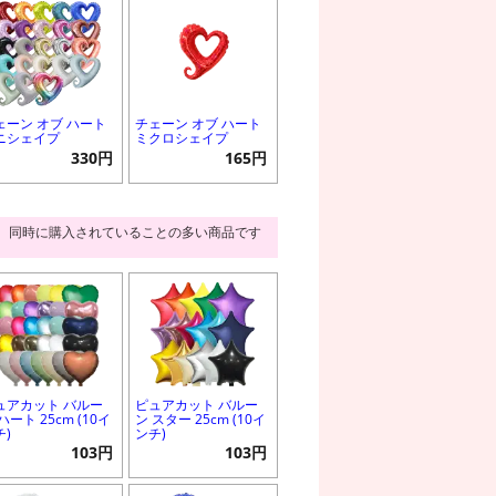
ェーン オブ ハート
チェーン オブ ハート
ニシェイプ
ミクロシェイプ
330円
165円
同時に購入されていることの多い商品です
ュアカット バルー
ピュアカット バルー
ハート 25cm (10イ
ン スター 25cm (10イ
チ)
ンチ)
103円
103円