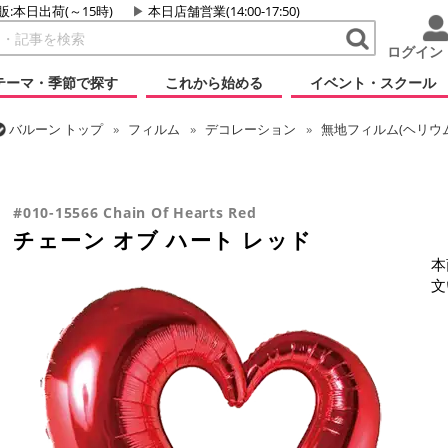
販:本日出荷(～15時)
本日店舗営業(14:00-17:50)
ログイン
テーマ・季節で探す
これから始める
イベント・スクール
バルーン
トップ
フィルム
デコレーション
無地フィルム(ヘリウ
バルーン
トップ
フィルム
メッセージ
ラブ
チェーン オブ ハ
バルーン
トップ
フィルム
テーマ
ウエディング
チェーン オブ
#010-15566 Chain Of Hearts Red
チェーン オブ ハート レッド
本
文