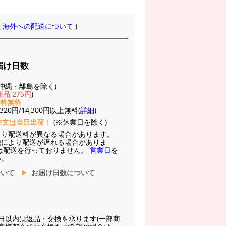
(
海外への配送について
)
届け日数
(※沖縄・離島を除く)
品 275円
)
送料無料
20円/14,300円以上無料(
詳細
)
注文は当日出荷！
(※休業日を除く)
より配送料が異なる場合があります。
他により配送が遅れる場合がありま
は配送を行っておりません。
営業日
を
い。
ついて
お届け日数について
日以内は返品・交換を承ります(一部商