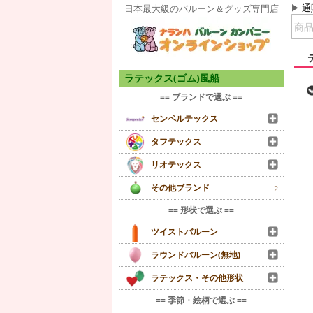
通
日本最大級のバルーン＆グッズ専門店
ラテックス(ゴム)風船
== ブランドで選ぶ ==
センペルテックス
タフテックス
リオテックス
その他ブランド
2
== 形状で選ぶ ==
ツイストバルーン
ラウンドバルーン(無地)
ラテックス・その他形状
== 季節・絵柄で選ぶ ==