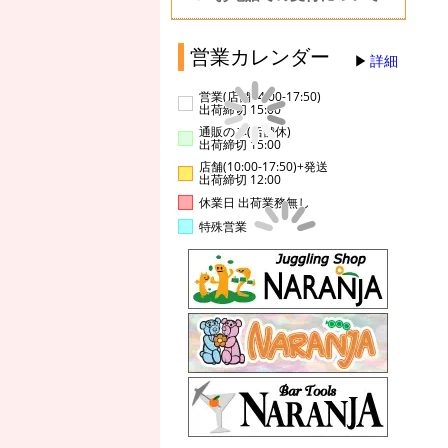
営業カレンダー
詳細
営業(店舗14:00-17:50)
出荷締切 15:00
通販のみ(店舗休)
出荷締切 15:00
店舗(10:00-17:50)+発送
出荷締切 12:00
休業日 出荷業務無し
特殊営業