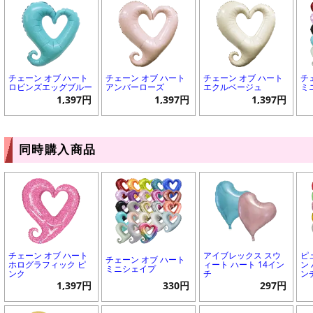
チェーン オブ ハート
チェーン オブ ハート
チェーン オブ ハート
チ
ロビンズエッグブルー
アンバーローズ
エクルベージュ
ミ
1,397円
1,397円
1,397円
同時購入商品
チェーン オブ ハート
アイブレックス スウ
ピ
チェーン オブ ハート
ホログラフィック ピ
ィート ハート 14イン
ン 
ミニシェイプ
ンク
チ
ン
1,397円
330円
297円