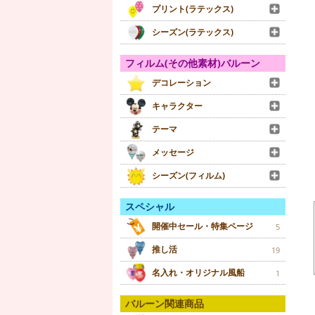
プリント(ラテックス)
シーズン(ラテックス)
フィルム(その他素材)バルーン
デコレーション
キャラクター
テーマ
メッセージ
シーズン(フィルム)
スペシャル
開催中セール・特集ページ
5
推し活
19
名入れ・オリジナル風船
1
バルーン関連商品