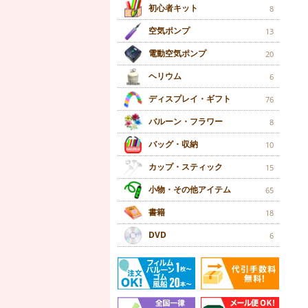
初心者キット
8
空気ポンプ
13
電動空気ポンプ
20
ヘリウム
6
ディスプレイ・ギフト
76
バルーン・フラワー
8
バッグ・収納
10
カップ・スティック
15
小物・その他アイテム
65
書籍
18
DVD
6