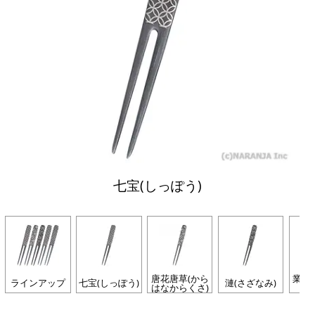
七宝(しっぽう)
唐花唐草(から
業平
ラインアップ
七宝(しっぽう)
漣(さざなみ)
はなからくさ)
ら