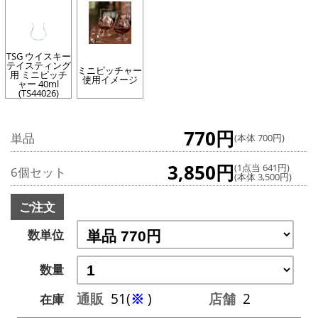
TSG ウイスキー
テイスティング
ミニピッチャー
用 ミニピッチ
使用イメージ
ャー 40ml
(TS44026)
770円
単品
(本体 700円)
3,850円
(1点当 641円)
6個セット
(本体 3,500円)
ご注文
数単位
数量
通販
51(
※
)
店舗
2
在庫