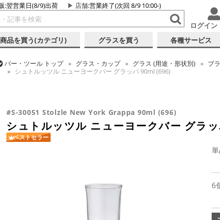
販:翌営業日(8/9)出荷
店舗
:営業終了(次回 8/9 10:00-)
ログイン
商品を買う(カテゴリ)
グラスを買う
各種サービス
バー・ツール
トップ
グラス・カップ
グラス (用途・形状別)
ブ
シュトルッツル ニューヨークバー グラッパ 90ml (696)
バー・ツール
トップ
グラス・カップ
グラス (ブランド別)
シュ
バー・ツール
トップ
グラス・カップ
グラス (用途・形状別)
ス
シュトルッツル ニューヨークバー グラッパ 90ml (696)
シュトルッツル ニューヨークバー グラッパ 90ml (696)
#S-30051 Stolzle New York Grappa 90ml (696)
シュトルッツル ニューヨークバー グラッパ 9
ベストセラー
単
6