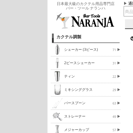
通
日本最大級のカクテル用品専門店
バー・ツール ナランハ
カクテル調製
シェーカー (3ピース)
71
2ピースシェーカー
31
ティン
22
ミキシンググラス
29
バースプーン
63
ストレーナー
49
メジャーカップ
57