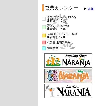
営業カレンダー
詳細
営業(店舗14:00-17:50)
出荷締切 15:00
通販のみ(店舗休)
出荷締切 15:00
店舗(10:00-17:50)+発送
出荷締切 12:00
休業日 出荷業務無し
特殊営業