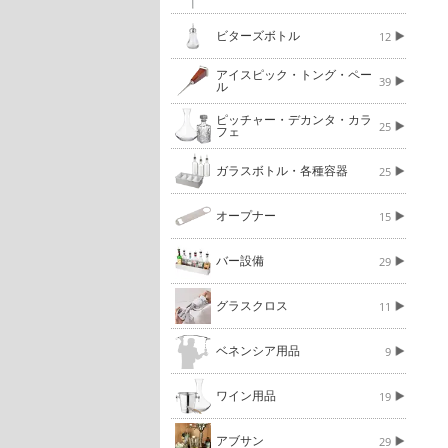
ビターズボトル
12
アイスピック・トング・ペー
39
ル
ピッチャー・デカンタ・カラ
25
フェ
ガラスボトル・各種容器
25
オープナー
15
バー設備
29
グラスクロス
11
ベネンシア用品
9
ワイン用品
19
アブサン
29