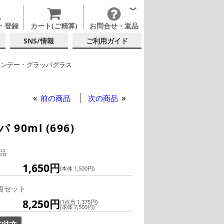
・登録
カート(ご精算)
お問合せ・返品
SNS/情報
ご利用ガイド
ランデー・グラッパグラス
トルッツル
ピリッツ・リキュール
前の商品
次の商品
0ml (696)
品
1,650円
(本体 1,500円)
個セット
8,250円
(1点当 1,375円)
(本体 7,500円)