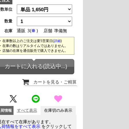
ご注文
数単位
数量
通販
3(
※
)
店舗
準備無
在庫
在庫数以上のご注文は要5営業日(
詳細
)
在庫の数はリアルタイムではありません。
店舗の在庫を通信販売で購入できません。
カートに入れる
(読込中...)
カートを見る
・ご精算
入荷情報
すべて表示
在庫切のみ表示
現在すべて在庫があります。
をクリックして
入荷情報をすべて表示