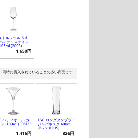
ュトルッツル リキ
ール テイスティン
105ml (2093)
1,650円
同時に購入されていることの多い商品です
SG ペティオール カ
TSG ロングタンブラー
ル 130ml (30M33
ジャパネスク 400ml
)
(B-26102HS)
1,415円
826円