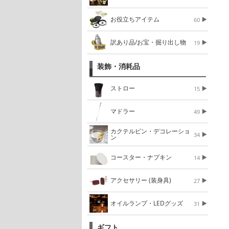
お役立ちアイテム
60
訳あり品/お宝・掘り出し物
19
装飾・消耗品
ストロー
15
マドラー
49
カクテルピン・デコレーショ
34
ン
コースター・ナプキン
14
アクセサリー (装身具)
27
オイルランプ・LEDグッズ
31
ギフト