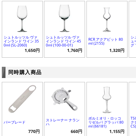
シュトルッツル ヴァ
シュトルッツル ヴァ
シ
RCR アクアビット 80
インランド ワイン 35
インランド ワイン 45
ュ
ml (2155)
0ml (SL-2060)
0ml (100-00-01)
グ 
1,650円
1,760円
1,320円
同時購入商品
ボルミオリ・ロッコ
T
ストレーナー ナラン
バーブレード
リゼルバ グラッパ 80
クテ
ハ
ml (66181)
CS
770円
660円
1,155円