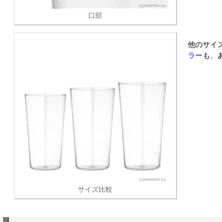
口部
他のサイ
ラー
も、
サイズ比較