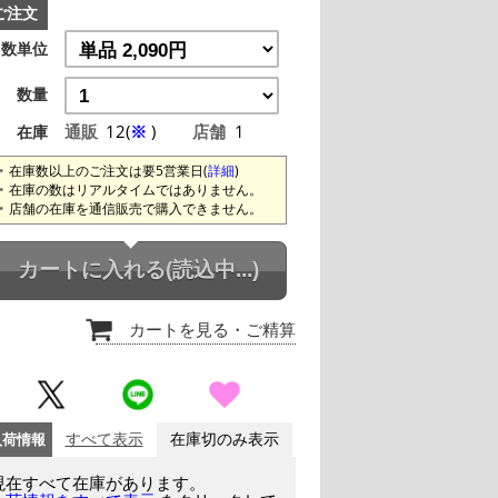
ご注文
数単位
数量
通販
12(
※
)
店舗
1
在庫
在庫数以上のご注文は要5営業日(
詳細
)
在庫の数はリアルタイムではありません。
店舗の在庫を通信販売で購入できません。
カートに入れる
(読込中...)
カートを見る
・ご精算
入荷情報
すべて表示
在庫切のみ表示
現在すべて在庫があります。