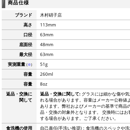
商品仕様
ブランド
木村硝子店
高さ
113mm
口径
63mm
底面径
48mm
最大径
63mm
実測重量
51g
(
※
)
容量
260ml
容量
8oz
返品・交換に
返品・交換に関して:
グラスには細かな傷や気
関して
れる場合があります。容量はメーカー公称値よ
あります。弊社およびメーカーの基準で商品
品・交換の対象外となります。 交換時にはお
する場合があります。ご了承ください。
食洗機の使用
自己責任(手洗い推奨)：食洗機のスペックや