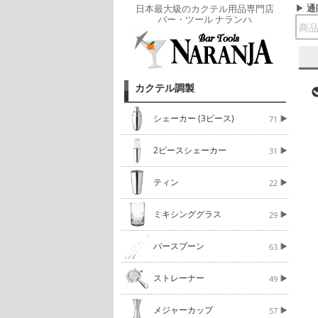
通
日本最大級のカクテル用品専門店
バー・ツール ナランハ
カクテル調製
シェーカー (3ピース)
71
2ピースシェーカー
31
ティン
22
ミキシンググラス
29
バースプーン
63
ストレーナー
49
メジャーカップ
57