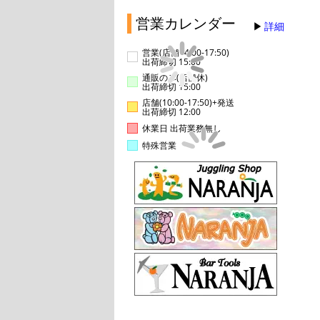
営業カレンダー
詳細
営業(店舗14:00-17:50)
出荷締切 15:00
通販のみ(店舗休)
出荷締切 15:00
店舗(10:00-17:50)+発送
出荷締切 12:00
休業日 出荷業務無し
特殊営業