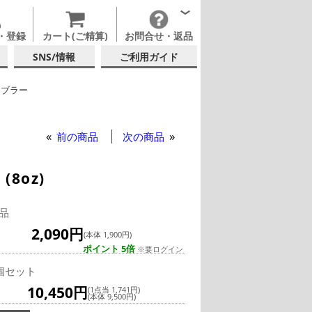
・登録
カート(ご精算)
お問合せ・返品
SNS/情報
ご利用ガイド
ンブラー
 (日本酒・焼酎・泡盛)
硝子店
前の商品
次の商品
8oz)
品
2,090円
(本体 1,900円)
ポイント 5倍
※要ログイン
個セット
10,450円
(1点当 1,741円)
(本体 9,500円)