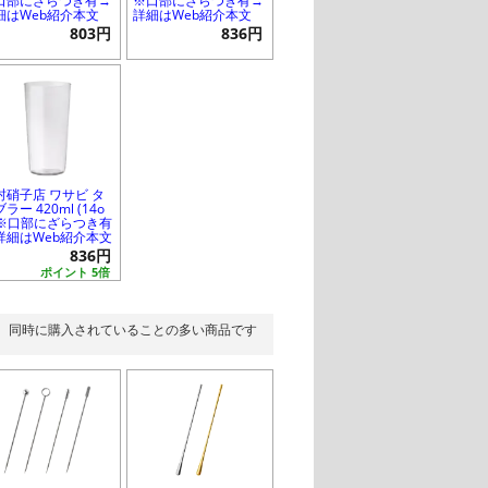
口部にざらつき有→
※口部にざらつき有→
細はWeb紹介本文
詳細はWeb紹介本文
803円
836円
村硝子店 ワサビ タ
ラー 420ml (14o
) ※口部にざらつき有
詳細はWeb紹介本文
836円
ポイント 5倍
同時に購入されていることの多い商品です