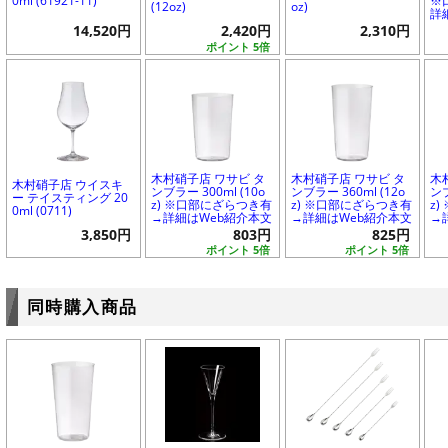
0ml (61921-11)
※
(12oz)
oz)
詳
14,520円
2,420円
2,310円
ポイント 5倍
木村硝子店 ワサビ タ
木村硝子店 ワサビ タ
木
木村硝子店 ウイスキ
ンブラー 300ml (10o
ンブラー 360ml (12o
ンブ
ー テイスティング 20
z) ※口部にざらつき有
z) ※口部にざらつき有
z
0ml (0711)
→詳細はWeb紹介本文
→詳細はWeb紹介本文
→
3,850円
803円
825円
ポイント 5倍
ポイント 5倍
同時購入商品