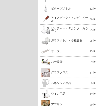
ビターズボトル
12
アイスピック・トング・ペー
39
ル
ピッチャー・デカンタ・カラ
25
フェ
ガラスボトル・各種容器
25
オープナー
15
バー設備
29
グラスクロス
11
ベネンシア用品
9
ワイン用品
19
アブサン
29