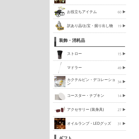
お役立ちアイテム
60
訳あり品/お宝・掘り出し物
19
装飾・消耗品
ストロー
15
マドラー
49
カクテルピン・デコレーショ
34
ン
コースター・ナプキン
14
アクセサリー (装身具)
27
オイルランプ・LEDグッズ
31
ギフト