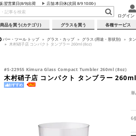
販:翌営業日(8/9)出荷
店舗
:本日休(次回 8/9 10:00-)
ログイン
商品を買う(カテゴリ)
グラスを買う
各種サービス
バー・ツール
トップ
グラス・カップ
グラス (用途・形状別)
タ
木村硝子店 コンパクト タンブラー 260ml (8oz)
バー・ツール
トップ
グラス・カップ
グラス (用途・形状別)
酒器
バー・ツール
トップ
グラス・カップ
グラス (ブランド別)
木村
木村硝子店 コンパクト タンブラー 260ml (8oz)
木村硝子店 コンパクト タンブラー 260ml (8oz)
#S-22955 Kimura Glass Compact Tumbler 260ml (8oz)
木村硝子店 コンパクト タンブラー 260ml (
おすすめ
単
6