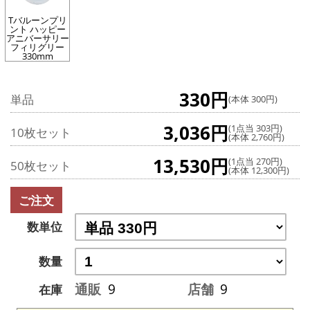
Tバルーンプリ
ント ハッピー
アニバーサリー
フィリグリー
330mm
330円
単品
(本体 300円)
3,036円
(1点当 303円)
10枚セット
(本体 2,760円)
13,530円
(1点当 270円)
50枚セット
(本体 12,300円)
ご注文
数単位
数量
通販
9
店舗
9
在庫