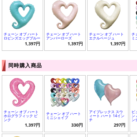
チェーン オブ ハート
チェーン オブ ハート
チェーン オブ ハート
チ
ロビンズエッグブルー
アンバーローズ
エクルベージュ
ミ
1,397円
1,397円
1,397円
同時購入商品
チェーン オブ ハート
アイブレックス スウ
ピ
チェーン オブ ハート
ホログラフィック ピ
ィート ハート 14イン
ン 
ミニシェイプ
ンク
チ
ン
1,397円
330円
297円