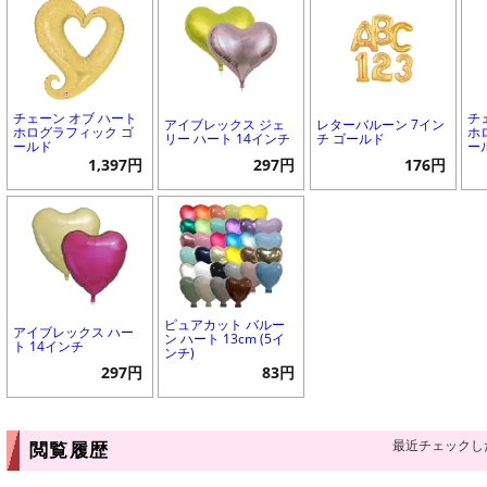
チェーン オブ ハート
チ
アイブレックス ジェ
レターバルーン 7イン
ホログラフィック ゴ
ホ
リー ハート 14インチ
チ ゴールド
ールド
ー
1,397円
297円
176円
ピュアカット バルー
アイブレックス ハー
ン ハート 13cm (5イ
ト 14インチ
ンチ)
297円
83円
最近チェックし
閲覧履歴