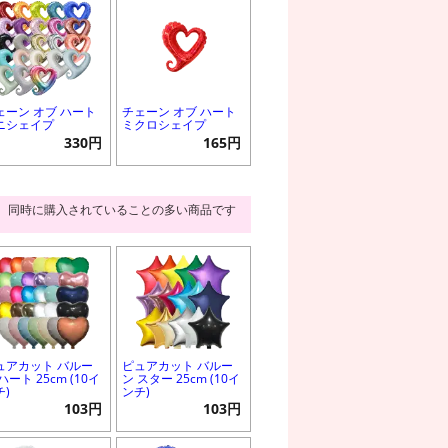
ェーン オブ ハート
チェーン オブ ハート
ニシェイプ
ミクロシェイプ
330円
165円
同時に購入されていることの多い商品です
ュアカット バルー
ピュアカット バルー
ハート 25cm (10イ
ン スター 25cm (10イ
チ)
ンチ)
103円
103円