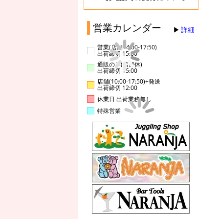
営業カレンダー
詳細
営業(店舗14:00-17:50)
出荷締切 15:00
通販のみ(店舗休)
出荷締切 15:00
店舗(10:00-17:50)+発送
出荷締切 12:00
休業日 出荷業務無し
特殊営業