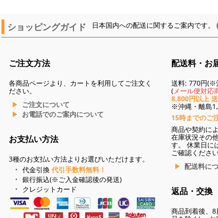
ショッピングガイド
日本国内への配送に関するご案内です。 
ご注文方法
配送料・お
各商品ページより、カートを利用してご注文く
送料: 770円
ださい。
(
メール便対応商
8,800円以上 
ご注文について
※沖縄・離島1,3
お電話でのご案内について
15時までのご
商品や契約に
在庫状況その
お支払い方法
す。 休業日に
ご確認くださ
3種のお支払い方法よりお選びいただけます。
配送料に
代金引換
代引手数料無料！
銀行振込(※ご入金確認後の発送)
クレジットカード
返品・交換
商品到着後、8