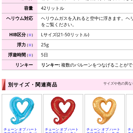
容量
42リットル
ヘリウム対応
ヘリウムガスを入れると空中に浮きます。ヘ
をご覧ください。
HIB区分
Lサイズ(21-50リットル)
(
※
)
浮力
25g
(
※
)
浮遊時間
5日
(
※
)
リンキー
リンキー:
複数のバルーンをつなげることがで
サイズや色の異な
別サイズ・関連商品
チェーン オブ ハート
チェーン オブ ハート
チェーン オブ ハート
チ