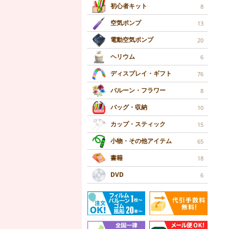
初心者キット
8
空気ポンプ
13
電動空気ポンプ
20
ヘリウム
6
ディスプレイ・ギフト
76
バルーン・フラワー
8
バッグ・収納
10
カップ・スティック
15
小物・その他アイテム
65
書籍
18
DVD
6