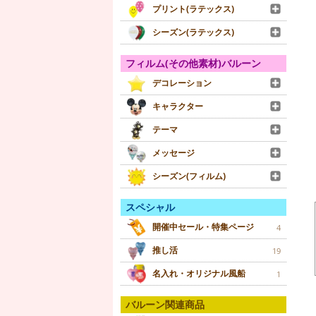
プリント(ラテックス)
シーズン(ラテックス)
フィルム(その他素材)バルーン
デコレーション
キャラクター
テーマ
メッセージ
シーズン(フィルム)
スペシャル
開催中セール・特集ページ
4
推し活
19
名入れ・オリジナル風船
1
バルーン関連商品