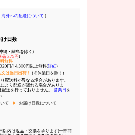
(
海外への配送について
)
届け日数
(※沖縄・離島を除く)
品 275円
)
送料無料
20円/14,300円以上無料(
詳細
)
注文は当日出荷！
(※休業日を除く)
より配送料が異なる場合があります。
他により配送が遅れる場合がありま
は配送を行っておりません。
営業日
を
い。
ついて
お届け日数について
日以内は返品・交換を承ります(一部商