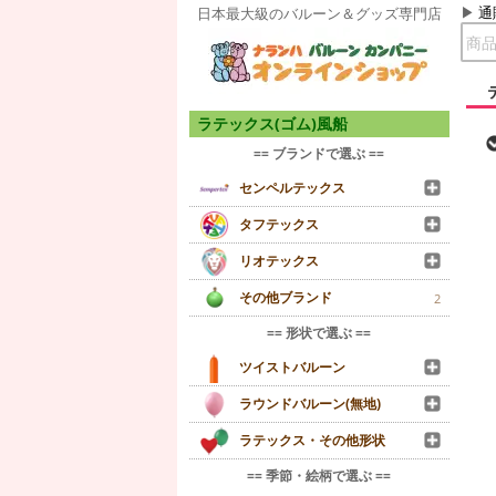
通
日本最大級のバルーン＆グッズ専門店
ラテックス(ゴム)風船
== ブランドで選ぶ ==
センペルテックス
タフテックス
リオテックス
その他ブランド
2
== 形状で選ぶ ==
ツイストバルーン
ラウンドバルーン(無地)
ラテックス・その他形状
== 季節・絵柄で選ぶ ==