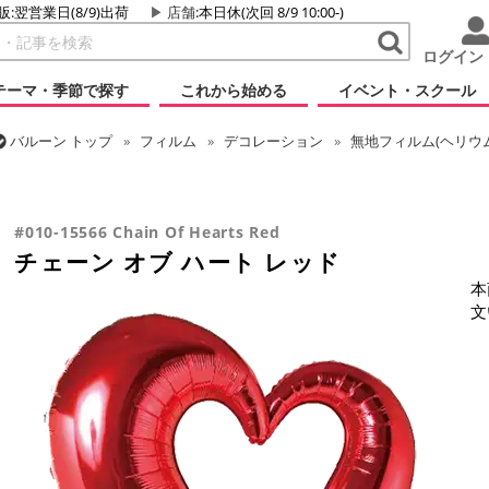
販:翌営業日(8/9)出荷
店舗
:本日休(次回 8/9 10:00-)
ログイン
テーマ・季節で探す
これから始める
イベント・スクール
バルーン
トップ
フィルム
デコレーション
無地フィルム(ヘリウ
バルーン
トップ
フィルム
メッセージ
ラブ
チェーン オブ ハ
バルーン
トップ
フィルム
テーマ
ウエディング
チェーン オブ
#010-15566 Chain Of Hearts Red
チェーン オブ ハート レッド
本
文