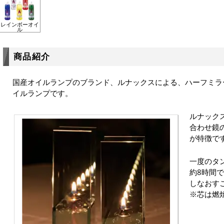
レインボーオイ
ル
商品紹介
国産オイルランプのブランド、ルナックスによる、ハーフミラ
イルランプです。
ルナック
合わせ鏡
が特徴で
一度のタ
約8時間
しなおす
※芯は燃