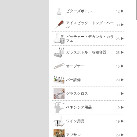
ビターズボトル
12
アイスピック・トング・ペー
39
ル
ピッチャー・デカンタ・カラ
25
フェ
ガラスボトル・各種容器
25
オープナー
15
バー設備
29
グラスクロス
11
ベネンシア用品
9
ワイン用品
19
アブサン
29