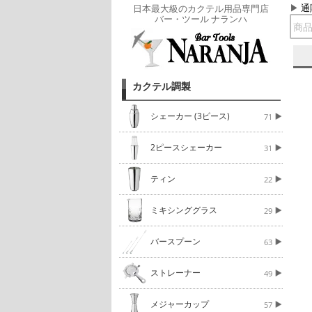
通
日本最大級のカクテル用品専門店
バー・ツール ナランハ
カクテル調製
シェーカー (3ピース)
71
2ピースシェーカー
31
ティン
22
ミキシンググラス
29
バースプーン
63
ストレーナー
49
メジャーカップ
57