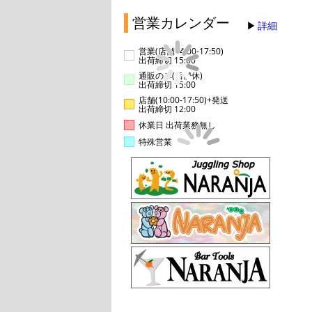
営業カレンダー
詳細
営業(店舗14:00-17:50)
出荷締切 15:00
通販のみ(店舗休)
出荷締切 15:00
店舗(10:00-17:50)+発送
出荷締切 12:00
休業日 出荷業務無し
特殊営業