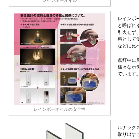
レインボーオイル
レインボ
と呼ばれ
引火せず
料として
などに比
点灯中に
様々なホ
ています
レインボーオイルの安全性
ルナック
取り出す