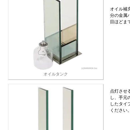
オイル補
分の金属
目ほどま
オイルタンク
点灯させ
し、手元
したタイ
ください