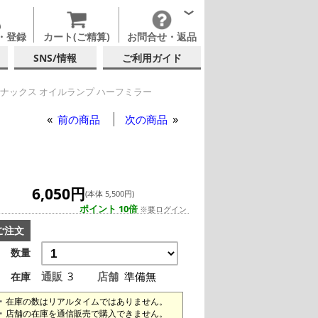
・登録
カート(ご精算)
お問合せ・返品
SNS/情報
ご利用ガイド
ナックス オイルランプ ハーフミラー
前の商品
次の商品
6,050円
(本体 5,500円)
ポイント 10倍
※要ログイン
ご注文
数量
通販
3
店舗
準備無
在庫
在庫の数はリアルタイムではありません。
店舗の在庫を通信販売で購入できません。