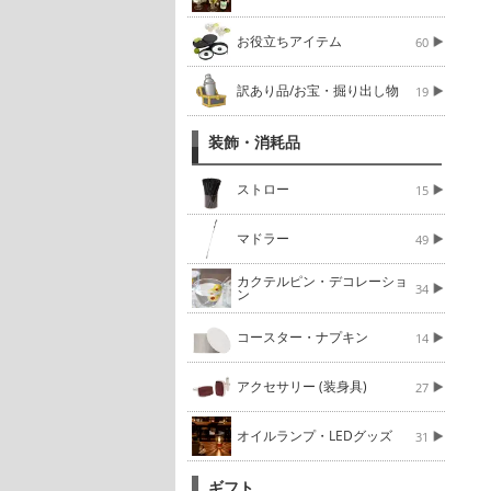
お役立ちアイテム
60
訳あり品/お宝・掘り出し物
19
装飾・消耗品
ストロー
15
マドラー
49
カクテルピン・デコレーショ
34
ン
コースター・ナプキン
14
アクセサリー (装身具)
27
オイルランプ・LEDグッズ
31
ギフト