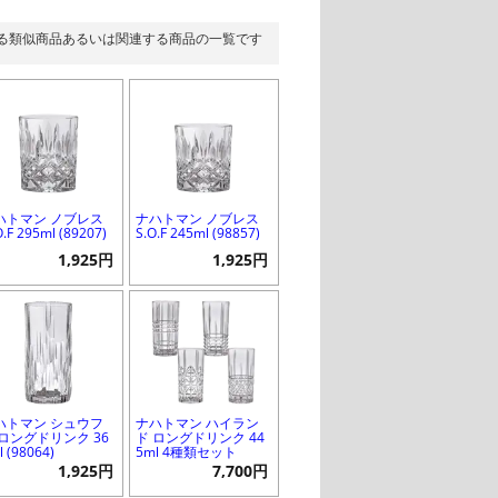
る類似商品あるいは関連する商品の一覧です
ハトマン ノブレス
ナハトマン ノブレス
O.F 295ml (89207)
S.O.F 245ml (98857)
1,925円
1,925円
ハトマン シュウフ
ナハトマン ハイラン
 ロングドリンク 36
ド ロングドリンク 44
l (98064)
5ml 4種類セット
1,925円
7,700円