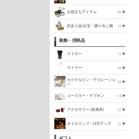
お役立ちアイテム
60
訳あり品/お宝・掘り出し物
19
装飾・消耗品
ストロー
15
マドラー
49
カクテルピン・デコレーショ
34
ン
コースター・ナプキン
14
アクセサリー (装身具)
27
オイルランプ・LEDグッズ
31
ギフト