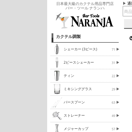
通
日本最大級のカクテル用品専門店
バー・ツール ナランハ
カクテル調製
シェーカー (3ピース)
71
2ピースシェーカー
31
ティン
22
ミキシンググラス
29
バースプーン
63
ストレーナー
49
メジャーカップ
57