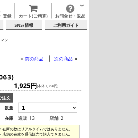
・登録
カート(ご精算)
お問合せ・返品
SNS/情報
ご利用ガイド
トマン
ックグラス
前の商品
次の商品
63)
1,925円
(本体 1,750円)
ご注文
数量
通販
13
店舗
2
在庫
在庫の数はリアルタイムではありません。
店舗の在庫を通信販売で購入できません。