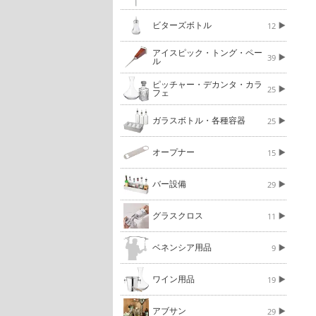
ビターズボトル
12
アイスピック・トング・ペー
39
ル
ピッチャー・デカンタ・カラ
25
フェ
ガラスボトル・各種容器
25
オープナー
15
バー設備
29
グラスクロス
11
ベネンシア用品
9
ワイン用品
19
アブサン
29