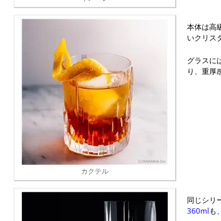
本体は高
いクリス
グラスに
り、重厚
カクテル
同じシリ
360ml
も