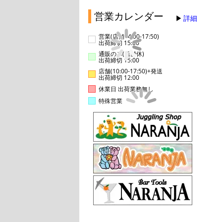
営業カレンダー
詳細
営業(店舗14:00-17:50)
出荷締切 15:00
通販のみ(店舗休)
出荷締切 15:00
店舗(10:00-17:50)+発送
出荷締切 12:00
休業日 出荷業務無し
特殊営業