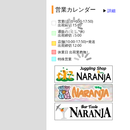
営業カレンダー
詳細
営業(店舗14:00-17:50)
出荷締切 15:00
通販のみ(店舗休)
出荷締切 15:00
店舗(10:00-17:50)+発送
出荷締切 12:00
休業日 出荷業務無し
特殊営業