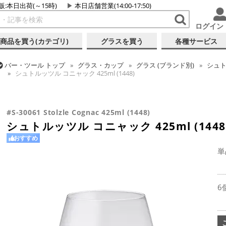
販:本日出荷(～15時)
本日店舗営業(14:00-17:50)
ログイン
商品を買う(カテゴリ)
グラスを買う
各種サービス
バー・ツール
トップ
グラス・カップ
グラス (ブランド別)
シュ
シュトルッツル コニャック 425ml (1448)
バー・ツール
トップ
グラス・カップ
グラス (用途・形状別)
ブ
シュトルッツル コニャック 425ml (1448)
#S-30061 Stolzle Cognac 425ml (1448)
シュトルッツル コニャック 425ml (1448
おすすめ
単
6