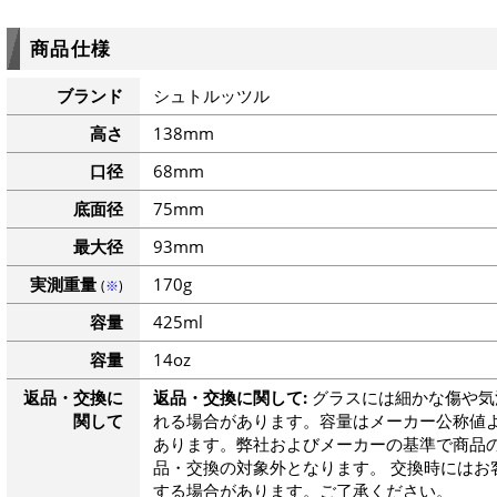
商品仕様
ブランド
シュトルッツル
高さ
138mm
口径
68mm
底面径
75mm
最大径
93mm
実測重量
170g
(
※
)
容量
425ml
容量
14oz
返品・交換に
返品・交換に関して:
グラスには細かな傷や気
関して
れる場合があります。容量はメーカー公称値よ
あります。弊社およびメーカーの基準で商品
品・交換の対象外となります。 交換時にはお
する場合があります。ご了承ください。