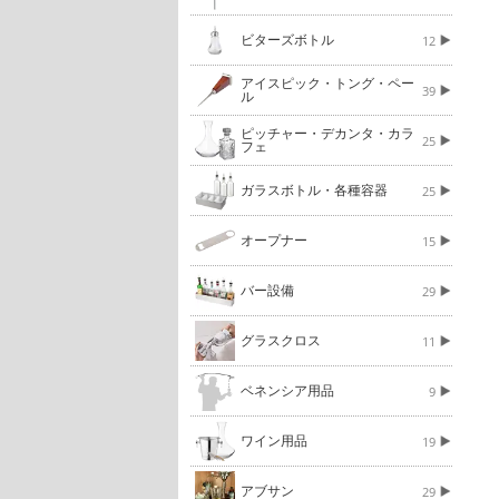
ビターズボトル
12
アイスピック・トング・ペー
39
ル
ピッチャー・デカンタ・カラ
25
フェ
ガラスボトル・各種容器
25
オープナー
15
バー設備
29
グラスクロス
11
ベネンシア用品
9
ワイン用品
19
アブサン
29