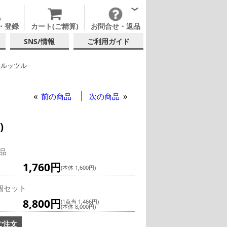
・登録
カート(ご精算)
お問合せ・返品
SNS/情報
ご利用ガイド
トルッツル
ランデー・グラッパグラス
前の商品
次の商品
)
品
1,760円
(本体 1,600円)
個セット
8,800円
(1点当 1,466円)
(本体 8,000円)
ご注文