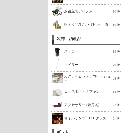
お役立ちアイテム
60
訳あり品/お宝・掘り出し物
19
装飾・消耗品
ストロー
15
マドラー
49
カクテルピン・デコレーショ
34
ン
コースター・ナプキン
14
アクセサリー (装身具)
27
オイルランプ・LEDグッズ
31
ギフト