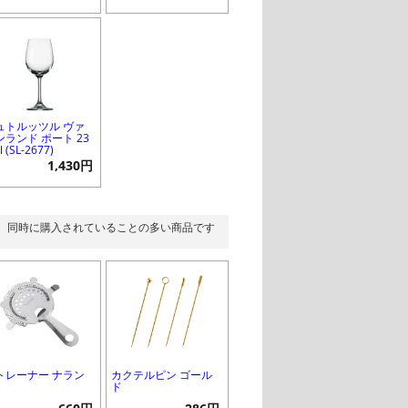
ュトルッツル ヴァ
ンランド ポート 23
 (SL-2677)
1,430円
同時に購入されていることの多い商品です
トレーナー ナラン
カクテルピン ゴール
ド