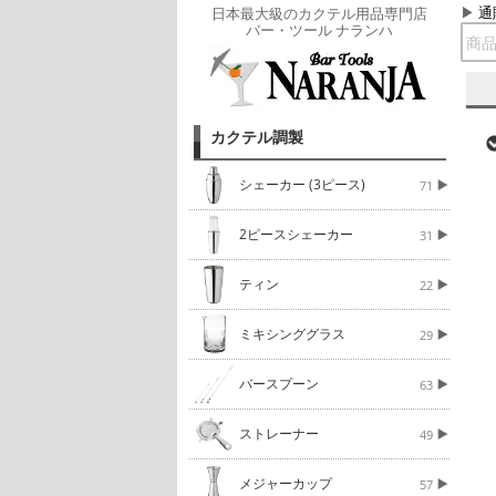
通
日本最大級のカクテル用品専門店
バー・ツール ナランハ
カクテル調製
シェーカー (3ピース)
71
2ピースシェーカー
31
ティン
22
ミキシンググラス
29
バースプーン
63
ストレーナー
49
メジャーカップ
57