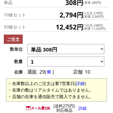
308円
単品
(本体 280円)
2,794円
(1点当 279円)
10枚セット
(本体 2,540円)
12,452円
(1点当 248円)
50枚セット
(本体 11,320円)
ご注文
数単位
数量
通販
29(
※
)
店舗
10
在庫
在庫数以上のご注文は要7営業日(
詳細
)
在庫の数はリアルタイムではありません。
店舗の在庫を通信販売で購入できません。
(送料275円)
詳細
対応商品