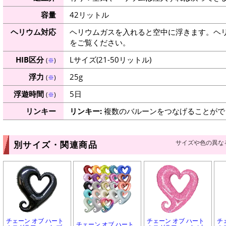
容量
42リットル
ヘリウム対応
ヘリウムガスを入れると空中に浮きます。ヘ
をご覧ください。
HIB区分
Lサイズ(21-50リットル)
(
※
)
浮力
25g
(
※
)
浮遊時間
5日
(
※
)
リンキー
リンキー:
複数のバルーンをつなげることがで
サイズや色の異な
別サイズ・関連商品
チェーン オブ ハート
チェーン オブ ハート
チ
チェーン オブ ハート