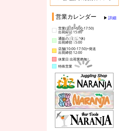
営業カレンダー
詳細
営業(店舗14:00-17:50)
出荷締切 15:00
通販のみ(店舗休)
出荷締切 15:00
店舗(10:00-17:50)+発送
出荷締切 12:00
休業日 出荷業務無し
特殊営業