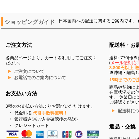
ショッピングガイド
日本国内への配送に関するご案内です。 
ご注文方法
配送料・お
各商品ページより、カートを利用してご注文く
送料: 770円
ださい。
(
メール便対応商
8,800円以上 
ご注文について
※沖縄・離島1,3
お電話でのご案内について
15時までのご
商品や契約に
在庫状況その
お支払い方法
す。 休業日に
ご確認くださ
3種のお支払い方法よりお選びいただけます。
配送料に
代金引換
代引手数料無料！
銀行振込(※ご入金確認後の発送)
クレジットカード
返品・交換