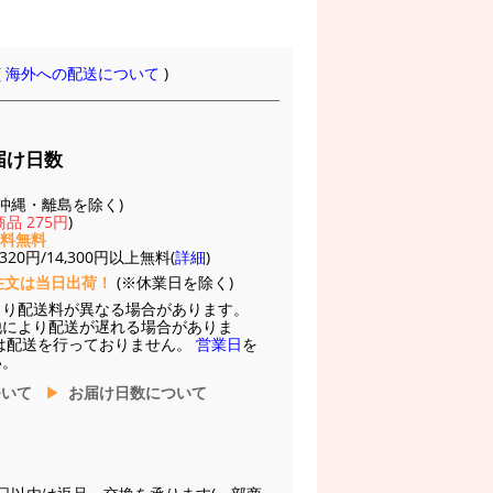
(
海外への配送について
)
届け日数
(※沖縄・離島を除く)
品 275円
)
送料無料
20円/14,300円以上無料(
詳細
)
注文は当日出荷！
(※休業日を除く)
より配送料が異なる場合があります。
他により配送が遅れる場合がありま
は配送を行っておりません。
営業日
を
い。
ついて
お届け日数について