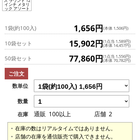
ス ラウンド 12
インチ メタリ
ック アソート
1,656円
1袋(約100入)
(本体 1,506円)
15,902円
(1点当 1,589円)
10袋セット
(本体 14,457円)
77,860円
(1点当 1,556円)
50袋セット
(本体 70,782円)
ご注文
数単位
数量
通販
100以上
店舗
2
在庫
在庫の数はリアルタイムではありません。
店舗の在庫を通信販売で購入できません。