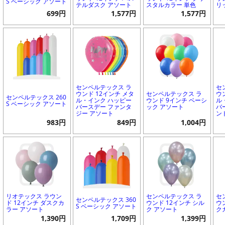
S ベーシック アソート
テルダスク アソート
スタルカラー 単色
リ
699円
1,577円
1,577円
センペルテックス ラ
セ
ウンド 12インチ メタ
センペルテックス ラ
ウ
センペルテックス 260
ル・インク ハッピー
ウンド 9インチ ベーシ
ル
S ベーシック アソート
バースデー ファンタ
ック アソート
バ
ジー アソート
ン
983円
849円
1,004円
リオテックス ラウン
センペルテックス ラ
セ
センペルテックス 360
ド 12インチ ダスクカ
ウンド 12インチ シル
ウ
S ベーシック アソート
ラー アソート
ク アソート
ク
1,390円
1,709円
1,399円