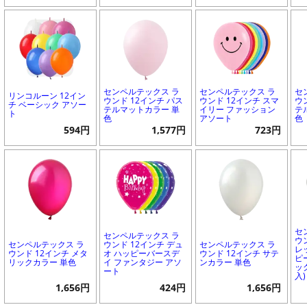
センペルテックス ラ
センペルテックス ラ
セ
リンコルーン 12イン
ウンド 12インチ パス
ウンド 12インチ スマ
ウ
チ ベーシック アソー
テルマットカラー 単
イリー ファッション
テ
ト
色
アソート
色
594円
1,577円
723円
セ
センペルテックス ラ
ウ
センペルテックス ラ
ウンド 12インチ デュ
センペルテックス ラ
レ
ウンド 12インチ メタ
オ ハッピーバースデ
ウンド 12インチ サテ
ピ
リックカラー 単色
イ ファンタジー アソ
ンカラー 単色
ッ
ート
入)
1,656円
424円
1,656円