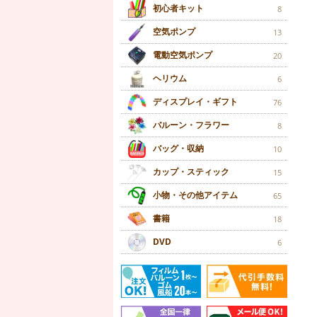
初心者キット
8
空気ポンプ
13
電動空気ポンプ
20
ヘリウム
6
ディスプレイ・ギフト
76
バルーン・フラワー
8
バッグ・収納
10
カップ・スティック
15
小物・その他アイテム
65
書籍
18
DVD
6