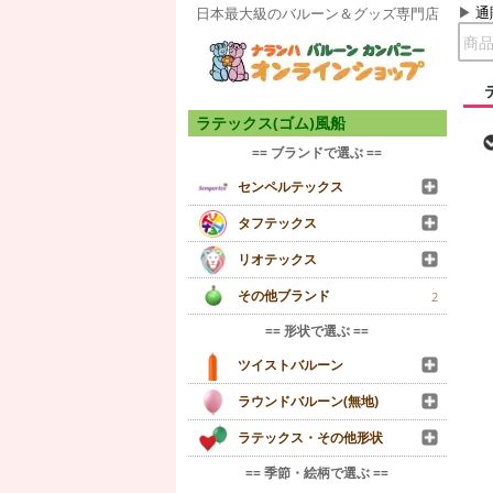
通
日本最大級のバルーン＆グッズ専門店
ラテックス(ゴム)風船
== ブランドで選ぶ ==
センペルテックス
タフテックス
リオテックス
その他ブランド
2
== 形状で選ぶ ==
ツイストバルーン
ラウンドバルーン(無地)
ラテックス・その他形状
== 季節・絵柄で選ぶ ==