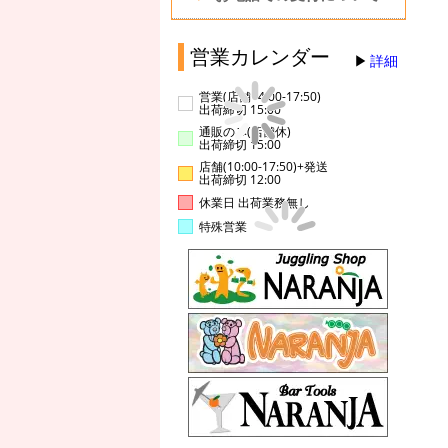
営業カレンダー
詳細
営業(店舗14:00-17:50)
出荷締切 15:00
通販のみ(店舗休)
出荷締切 15:00
店舗(10:00-17:50)+発送
出荷締切 12:00
休業日 出荷業務無し
特殊営業