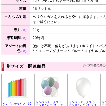
サイズ
12インチ(ふくらませた時の幅：約30cm)
容量
16リットル
ヘリウム対応
ヘリウムガスを入れると空中に浮きます。ヘ
をご覧ください。
浮力
11g
(
※
)
浮遊時間
20時間
(
※
)
アソート内容
(色には不足・偏りがあります) ホワイト / バ
色
/ イエロー / グリーン / ブルー / ロイヤルブル
(
※
)
サイズや色の異な
別サイズ・関連商品
センペルテックス ラ
センペルテックス ラ
セ
センペルテックス 160
ウンド 12インチ パス
ウンド 12インチ クリ
ウ