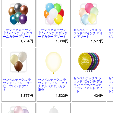
リオテックス ラウン
リオテックス ラウン
センペルテックス ラ
セ
ド 12インチ リオクロ
ド 12インチ スタンダ
ウンド 12インチ ネオ
ウ
ームカラー アソート
ードカラー アソート
ン アソート
ピ
1,234円
1,390円
1,577円
センペルテックス ラ
セ
センペルテックス ラ
センペルテックス ラ
ウンド 12インチ デュ
ウ
ウンド 12インチ コー
ウンド 12インチ クリ
オ ハッピーバースデ
レ
ヒーブレンド アソー
スタルパステルカラー
イ ラディアント アソ
ー
ト
単色
ート
ト
1,577円
1,522円
424円