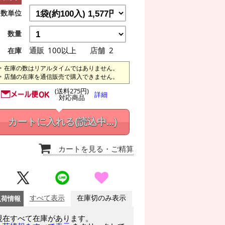
数単位
数量
通販
100以上
店舗
2
在庫
在庫の数はリアルタイムではありません。
店舗の在庫を通信販売で購入できません。
(送料275円)
詳細
対応商品
カートに入れる
(読込中...)
カートを見る
・ご精算
入荷情報
すべて表示
在庫切のみ表示
現在すべて在庫があります。