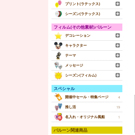
プリント(ラテックス)
シーズン(ラテックス)
フィルム(その他素材)バルーン
デコレーション
キャラクター
テーマ
メッセージ
シーズン(フィルム)
スペシャル
開催中セール・特集ページ
4
推し活
19
名入れ・オリジナル風船
1
バルーン関連商品