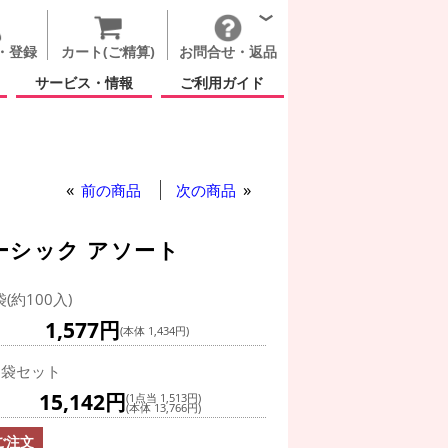
・登録
カート(ご精算)
お問合せ・返品
サービス・情報
ご利用ガイド
前の商品
次の商品
ーシック アソート
袋(約100入)
1,577円
(本体 1,434円)
0袋セット
15,142円
(1点当 1,513円)
(本体 13,766円)
ご注文