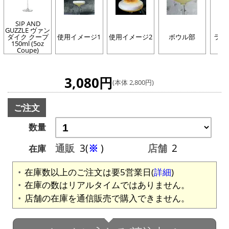
SIP AND
GUZZLE ヴァン
ダイク クープ
使用イメージ1
使用イメージ2
ボウル部
ライ
150ml (5oz
Coupe)
3,080円
(本体 2,800円)
ご注文
数量
通販
3(
※
)
店舗
2
在庫
在庫数以上のご注文は要5営業日(
詳細
)
在庫の数はリアルタイムではありません。
店舗の在庫を通信販売で購入できません。