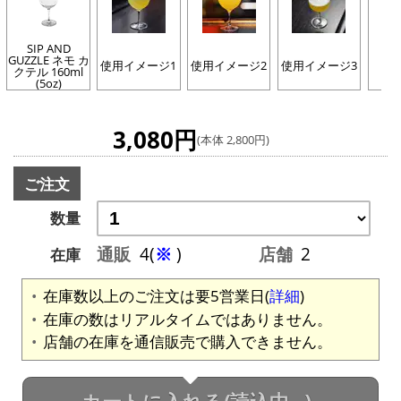
SIP AND
GUZZLE ネモ カ
SI
使用イメージ1
使用イメージ2
使用イメージ3
クテル 160ml
G
(5oz)
3,080円
(本体 2,800円)
ご注文
数量
通販
4(
※
)
店舗
2
在庫
在庫数以上のご注文は要5営業日(
詳細
)
在庫の数はリアルタイムではありません。
店舗の在庫を通信販売で購入できません。