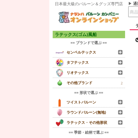
通
日本最大級のバルーン＆グッズ専門店
ラテックス(ゴム)風船
== ブランドで選ぶ ==
センペルテックス
タフテックス
リオテックス
その他ブランド
2
== 形状で選ぶ ==
ツイストバルーン
ラウンドバルーン(無地)
ラテックス・その他形状
== 季節・絵柄で選ぶ ==