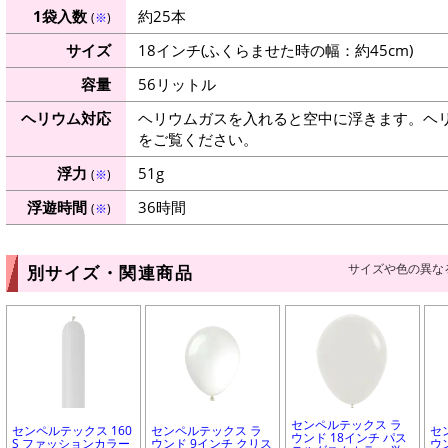
1袋入数
約25本
(
※
)
サイズ
18インチ(ふくらませた時の幅：約45cm)
容量
56リットル
ヘリウム対応
ヘリウムガスを入れると空中に浮きます。ヘ
をご覧ください。
浮力
51g
(
※
)
浮遊時間
36時間
(
※
)
サイズや色の異な
別サイズ・関連商品
センペルテックス ラ
センペルテックス 160
センペルテックス ラ
セ
ウンド 18インチ パス
S ファッションカラー
ウンド 9インチ クリス
ウ