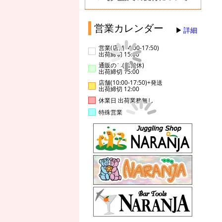
営業カレンダー
詳細
営業(店舗14:00-17:50)
出荷締切 15:00
通販のみ(店舗休)
出荷締切 15:00
店舗(10:00-17:50)+発送
出荷締切 12:00
休業日 出荷業務無し
特殊営業