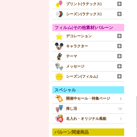
プリント(ラテックス)
シーズン(ラテックス)
フィルム(その他素材)バルーン
デコレーション
キャラクター
テーマ
メッセージ
シーズン(フィルム)
スペシャル
開催中セール・特集ページ
5
推し活
19
名入れ・オリジナル風船
1
バルーン関連商品