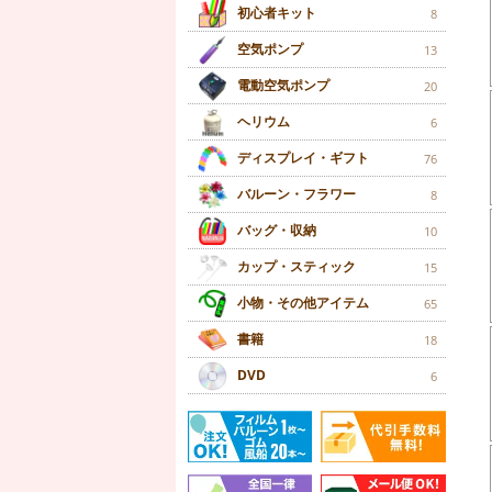
初心者キット
8
空気ポンプ
13
電動空気ポンプ
20
ヘリウム
6
ディスプレイ・ギフト
76
バルーン・フラワー
8
バッグ・収納
10
カップ・スティック
15
小物・その他アイテム
65
書籍
18
DVD
6