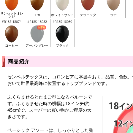
サンセットオレ
モカ
ホワイトサンド
テラコッタ
ラテ
ンジ
#R18S-18074
#R18S-18082
#R18S-18080
コーヒー
アーバングレー
ブラック
商品紹介
センペルテックスは、コロンビアに本拠をおく、品質、色数、
おいて世界最高峰に位置するトップブランドです。
ふくらませるとたまご型になるバルーンで
す。ふくらませた時の横幅は18インチ(約
45cm)で、スーパーの買い物かご程度の大
きさです。
ベーシック アソートは、しっかりとした発