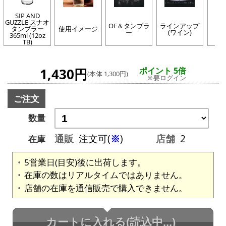
SIP AND
GUZZLE スナオ
OF＆タンブラ
ラインアップ
SI
タンブラー
使用イメージ
ー
(ワイン)
G
365ml (12oz
TB)
1,430円
ポイント 5倍
(本体 1,300円)
※要ログイン
ご注文
数量
通販
注文可(
※
)
店舗
2
在庫
5営業日(目安)後に出荷します。
在庫の数はリアルタイムではありません。
店舗の在庫を通信販売で購入できません。
カートに入れる
(読込中...)