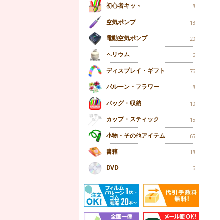
初心者キット
8
空気ポンプ
13
電動空気ポンプ
20
ヘリウム
6
ディスプレイ・ギフト
76
バルーン・フラワー
8
バッグ・収納
10
カップ・スティック
15
小物・その他アイテム
65
書籍
18
DVD
6