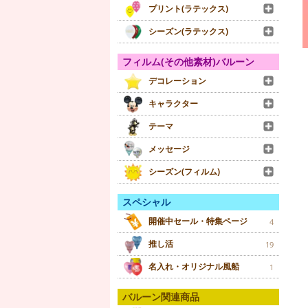
プリント(ラテックス)
シーズン(ラテックス)
フィルム(その他素材)バルーン
デコレーション
キャラクター
テーマ
メッセージ
シーズン(フィルム)
スペシャル
開催中セール・特集ページ
4
推し活
19
名入れ・オリジナル風船
1
バルーン関連商品