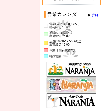
営業カレンダー
詳細
営業(店舗14:00-17:50)
出荷締切 15:00
通販のみ(店舗休)
出荷締切 15:00
店舗(10:00-17:50)+発送
出荷締切 12:00
休業日 出荷業務無し
特殊営業