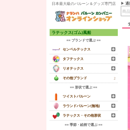
通
日本最大級のバルーン＆グッズ専門店
ラテックス(ゴム)風船
== ブランドで選ぶ ==
センペルテックス
タフテックス
リオテックス
その他ブランド
2
== 形状で選ぶ ==
ツイストバルーン
ラウンドバルーン(無地)
ラテックス・その他形状
== 季節・絵柄で選ぶ ==