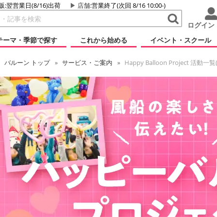
販:翌営業日(8/16)出荷
店舗
:営業終了(次回 8/16 10:00-)
ログイン
テーマ・季節で探す
これから始める
イベント・スクール
バルーン
トップ
サービス・ご案内
Happy Balloon Project 活動一覧