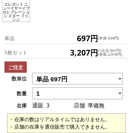
エレガント ニ
ューイヤーイブ
セレブレーショ
ン スター フリ
ンジ
697円
単品
(本体 634円)
3,207円
(1点当 641円)
5枚セット
(本体 2,916円)
ご注文
数単位
数量
通販
3
店舗
準備無
在庫
在庫の数はリアルタイムではありません。
店舗の在庫を通信販売で購入できません。